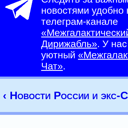
новостями удобно
телеграм-канале
«Межгалактически
Дирижабль»
. У на
уютный
«Межгалак
Чат»
.
‹ Новости России и экс