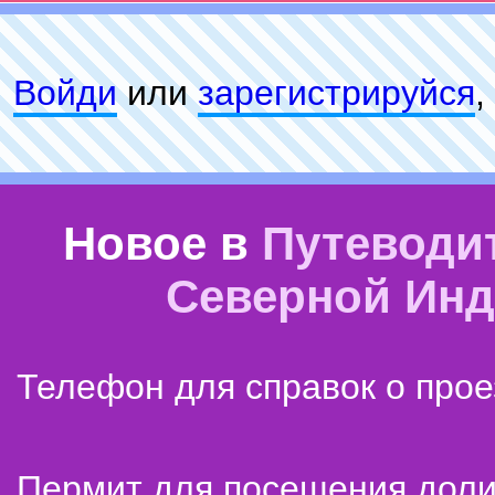
Войди
или
зарeгиcтpируйся
,
Новое в
Путеводи
Северной Ин
Телефон для справок о прое
Пермит для посещения дол