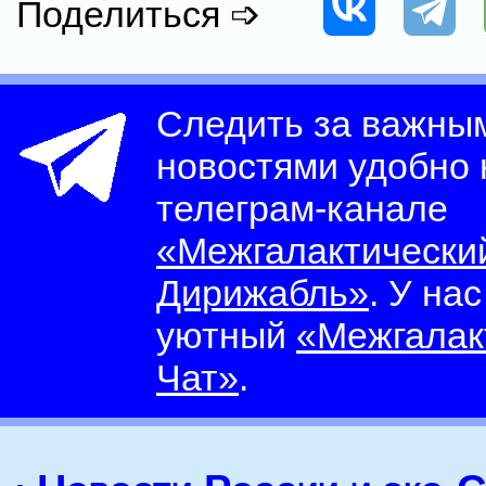
Поделиться ➩
Следить за важны
новостями удобно
телеграм-канале
«Межгалактически
Дирижабль»
. У на
уютный
«Межгалак
Чат»
.