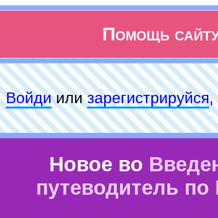
Помощь сайт
Войди
или
зарeгиcтpируйся
,
Новое во
Введе
путеводитель по