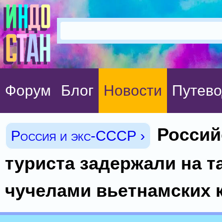
Форум
Блог
Новости
Путево
Россий
Россия и экс-СССР ›
туриста задержали на т
чучелами вьетнамских 