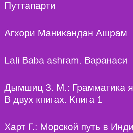
Путтапарти
Агхори Маникандан Ашрам
Lali Baba ashram. Варанаси
Дымшиц З. М.: Грамматика я
В двух книгах. Книга 1
Харт Г.: Морской путь в Инд