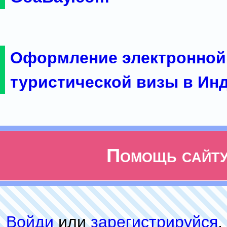
Оформление электронной
туристической визы в Ин
Помощь сайт
Войди
или
зарeгиcтpируйся
,