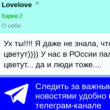
ж
Lovelove
Карма 2
О себе
Ух ты!!!! Я даже не знала, ч
цветут)))) У нас в РОссии п
цветут... да и люди тоже....
Следить за важны
новостями удобно
телеграм-канале