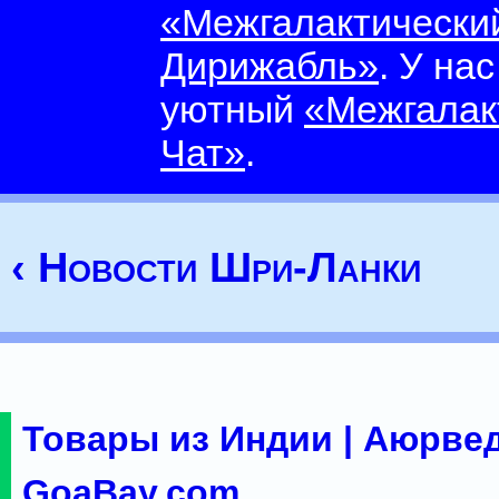
«Межгалактически
Дирижабль»
. У на
уютный
«Межгалак
Чат»
.
‹ Новости Шри-Ланки
Товары из Индии | Аюрвед
GoaBay.com