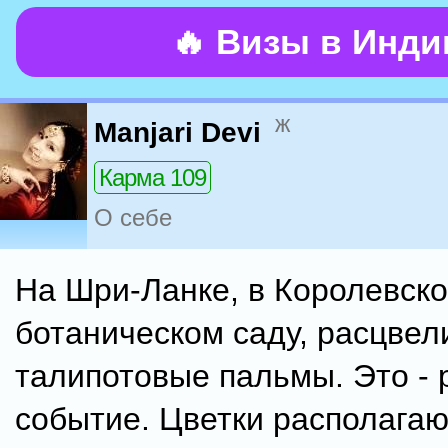
🔥 Визы в Инд
ж
Manjari Devi
Карма 109
О себе
На Шри-Ланке, в Королевск
ботаническом саду, расцвел
талипотовые пальмы. Это - 
событие. Цветки располагаю