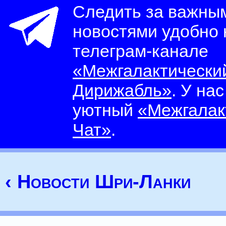
Следить за важны
новостями удобно
телеграм-канале
«Межгалактически
Дирижабль»
. У на
уютный
«Межгалак
Чат»
.
‹ Новости Шри-Ланки