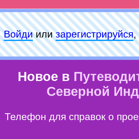
Войди
или
зарeгиcтpируйся
,
Новое в
Путеводи
Северной Ин
Телефон для справок о прое