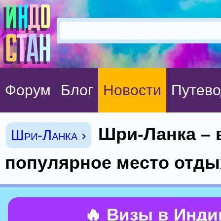
Форум
Блог
Новости
Путево
Шри-Ланка – 
Шри-Ланка ›
популярное место отды
🔥 Визы в Инд