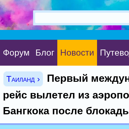
Форум
Блог
Новости
Путево
Первый между
Таиланд ›
рейс вылетел из аэроп
Бангкока после блокад