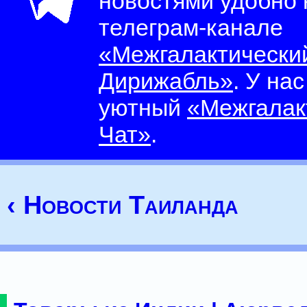
новостями удобно
телеграм-канале
«Межгалактически
Дирижабль»
. У на
уютный
«Межгалак
Чат»
.
‹ Новости Таиланда