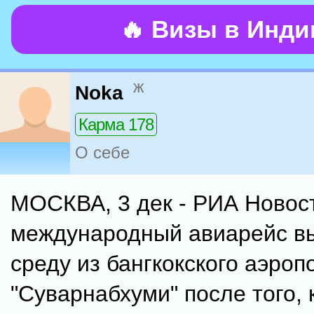
🔥 Визы в Инд
ж
Noka
Карма 178
О себе
МОСКВА, 3 дек - РИА Новос
международный авиарейс в
среду из бангкокского аэроп
"Суварнабхуми" после того, 