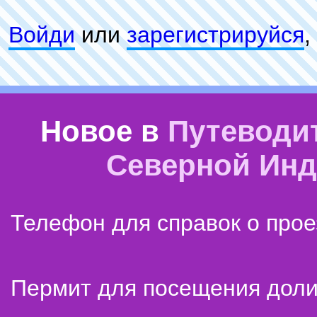
Войди
или
зарeгиcтpируйся
,
Новое в
Путеводи
Северной Ин
Телефон для справок о прое
Пермит для посещения дол