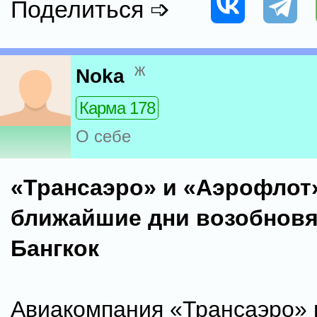
Поделиться ➩
ж
Noka
Карма 178
О себе
«Трансаэро» и «Аэрофлот
ближайшие дни возобновя
Бангкок
Авиакомпания «Трансаэро»