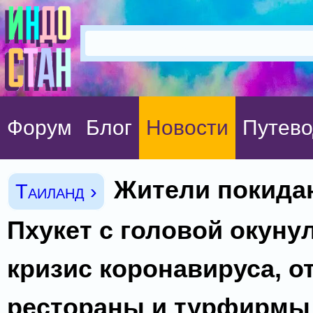
Форум
Блог
Новости
Путево
Жители покида
Таиланд ›
Пхукет с головой окуну
кризис коронавируса, о
рестораны и турфирмы