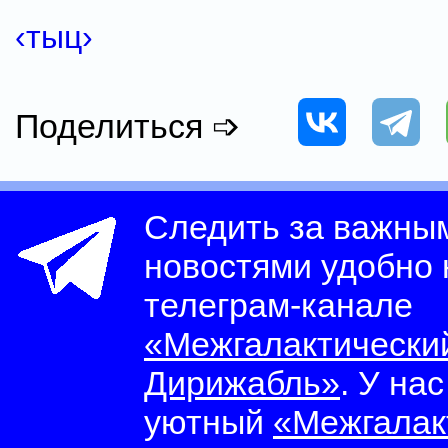
‹тыц›
Поделиться ➩
Следить за важны
новостями удобно
телеграм-канале
«Межгалактически
Дирижабль»
. У на
уютный
«Межгалак