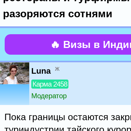
разоряются сотнями
🔥 Визы в Инд
ж
Luna
Карма 2458
Модератор
Пока границы остаются зак
туриндустрии тайского куро