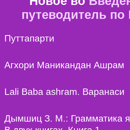
Новое во
Введе
путеводитель по
Путтапарти
Агхори Маникандан Ашрам
Lali Baba ashram. Варанаси
Дымшиц З. М.: Грамматика я