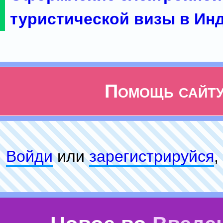
туристической визы в Ин
Помощь сайт
Войди
или
зарeгиcтpируйся
,