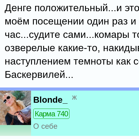
Денге положительный...и это
моём посещении один раз и 
час...судите сами...комары 
озверелые какие-то, накиды
наступлением темноты как с
Баскервилей...
ж
Blonde_
Карма 740
О себе