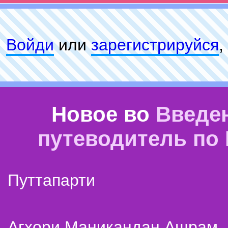
Войди
или
зарeгиcтpируйся
,
Новое во
Введе
путеводитель по
Путтапарти
Агхори Маникандан Ашрам