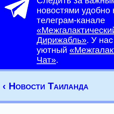
Следить за важны
новостями удобно
телеграм-канале
«Межгалактически
Дирижабль»
. У на
уютный
«Межгалак
Чат»
.
‹ Новости Таиланда