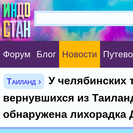
Форум
Блог
Новости
Путево
У челябинских 
Таиланд ›
вернувшихся из Таилан
обнаружена лихорадка 