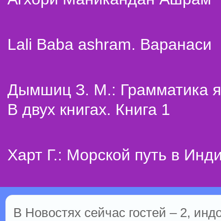
Lali Baba ashram. Варанаси
Дымшиц З. М.: Грамматика я
В двух книгах. Книга 1
Харт Г.: Морской путь в Инд
В Новостях сейчас гостей – 2, инд