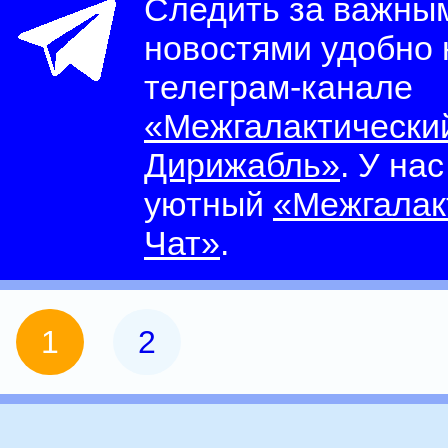
Следить за важны
новостями удобно
телеграм-канале
«Межгалактически
Дирижабль»
. У на
уютный
«Межгалак
Чат»
.
1
2