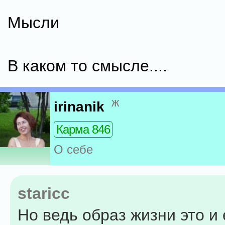
Мысли
В каком то смысле....
ж
irinanik
Карма 846
О себе
staricc
Но ведь образ жизни это и 