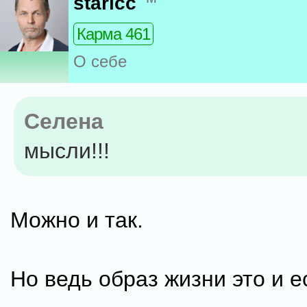
staricc
Карма 461
О себе
Селена
мысли!!!
Можно и так.
Но ведь образ жизни это и е