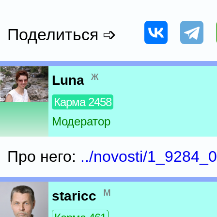
Поделиться ➩
ж
Luna
Карма 2458
Модератор
Про него:
../novosti/1_9284_0
м
staricc