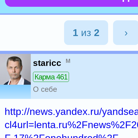
1
из
2
›
м
staricc
Карма 461
О себе
http://news.yandex.ru/yandse
cl4url=lenta.ru%2Fnews%2