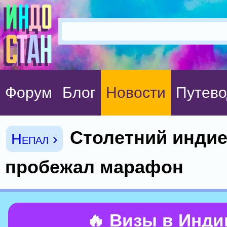
Форум
Блог
Новости
Путево
Столетний инди
Непал ›
пробежал марафон
🔥 Визы в Инд