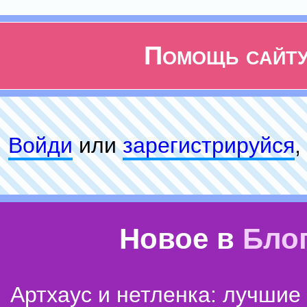
Помощь сайт
Войди
или
зарeгиcтpируйся
,
Новое в
Бло
Артхаус и нетленка: лучши