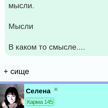
мысли.
Мысли
В каком то смысле....
+ сище
ж
Селена
Карма 145