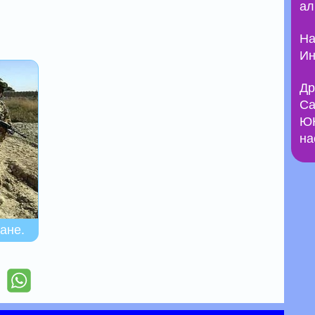
ал
На
Ин
Др
Са
ЮН
на
ане.