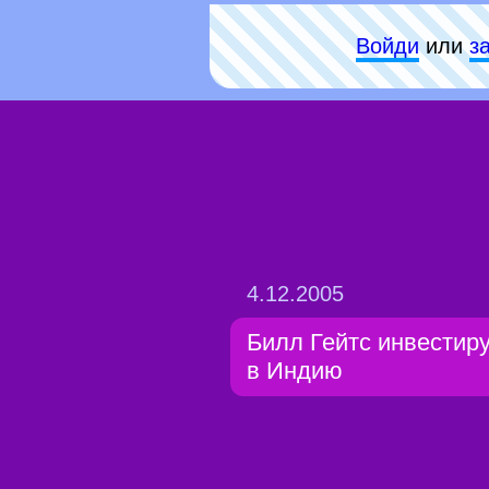
Войди
или
з
4.12.2005
Билл Гейтс инвестир
в Индию