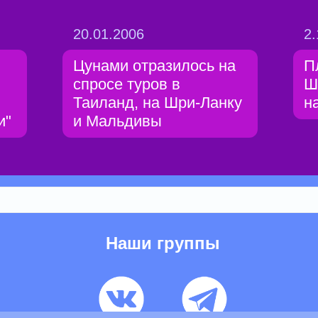
20.01.2006
2.
Цунами отразилось на
П
спросе туров в
Ш
Таиланд, на Шри-Ланку
н
и"
и Мальдивы
Наши группы