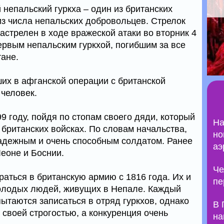
непальский гуркха – один из британских
из числа непальских добровольцев. Стрелок
застрелен в ходе вражеской атаки во вторник 4
ервым непальским гуркхой, погибшим за все
ане.
ших в афганской операции с британской
 человек.
9 году, пойдя по стопам своего дяди, который
На
 британских войсках. По словам начальства,
но
адежным и очень способным солдатом. Ранее
аэ
Леоне и Боснии.
Че
аться в британскую армию с 1816 года. Их и
пе
молодых людей, живущих в Непале. Каждый
пытаются записаться в отряд гуркхов, однако
В 
своей строгостью, а конкуренция очень
на