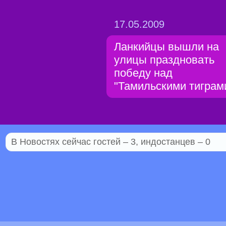
17.05.2009
Ланкийцы вышли на
улицы праздновать
победу над
"Тамильскими тиграм
В Новостях сейчас гостей – 3, индостанцев – 0