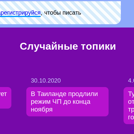
арeгиcтpируйся
, чтобы писать
Случайные топики
30.10.2020
4.
ует
В Таиланде продлили
Т
режим ЧП до конца
о
ноября
т
г