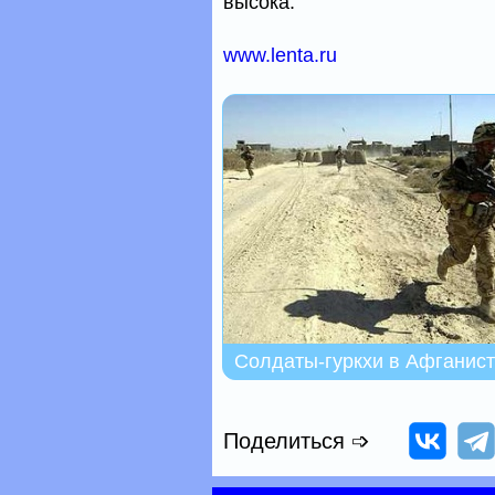
высока.
www.lenta.ru
Солдаты-гуркхи в Афганист
Поделиться ➩