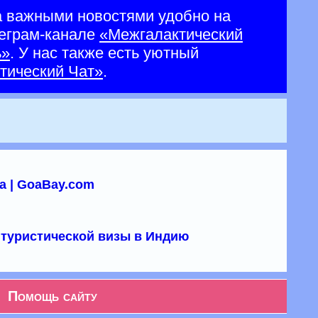
а важными новостями удобно на
еграм-канале
«Межгалактический
ь»
. У нас также есть уютный
тический Чат»
.
а | GoaBay.com
туристической визы в Индию
Помощь сайту