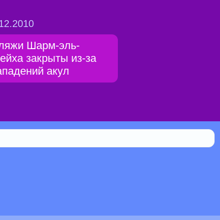
12.2010
ляжи Шарм-эль-
ейха закрыты из-за
ападений акул