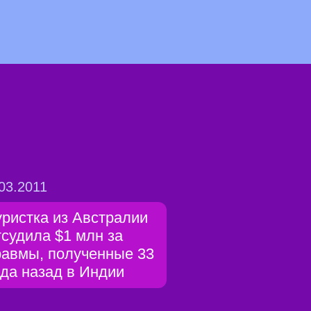
03.2011
уристка из Австралии
тсудила $1 млн за
равмы, полученные 33
ода назад в Индии