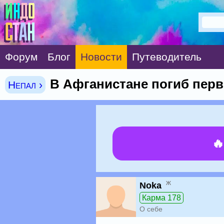
Форум
Блог
Новости
Путеводитель
В Афганистане погиб перв
Непал ›

ж
Noka
Карма 178
О себе