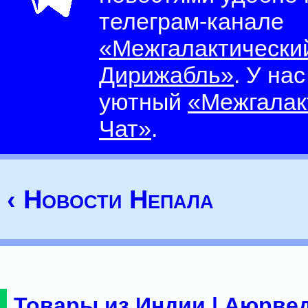
телеграм-канале
«Межгалактически
Дирижабль»
. У на
уютный
«Межгалак
Чат»
.
‹ Новости Непала
Товары из Индии | Аюрвед