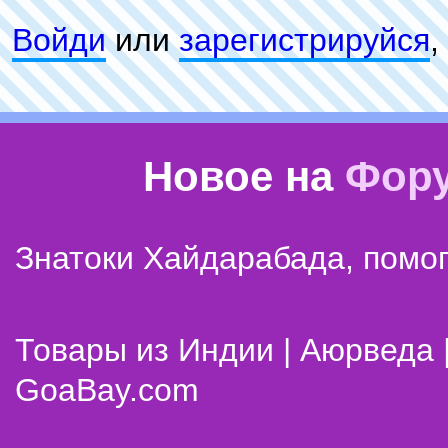
Войди
или
зарeгиcтpируйся
,
Новое на
Фор
Знатоки Хайдарабада, помог
Товары из Индии | Аюрведа 
GoaBay.com