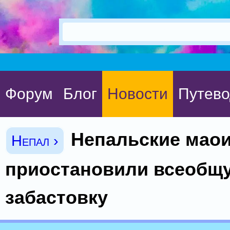
Форум
Блог
Новости
Путево
Непальские мао
Непал ›
приостановили всеобщ
забастовку