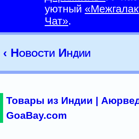
уютный
«Межгалак
Чат»
.
‹ Новости Индии
Товары из Индии | Аюрвед
GoaBay.com