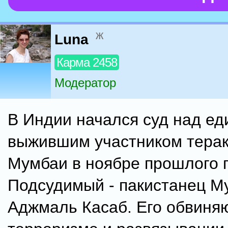
ж
Luna
Карма 2458
Модератор
В Индии начался суд над е
выжившим участником терак
Мумбаи в ноябре прошлого г
Подсудимый - пакистанец 
Аджмаль Касаб. Его обвиняю