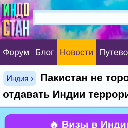
Форум
Блог
Новости
Путево
Пакистан не тор
Индия ›
отдавать Индии террор
🔥 Визы в Инд