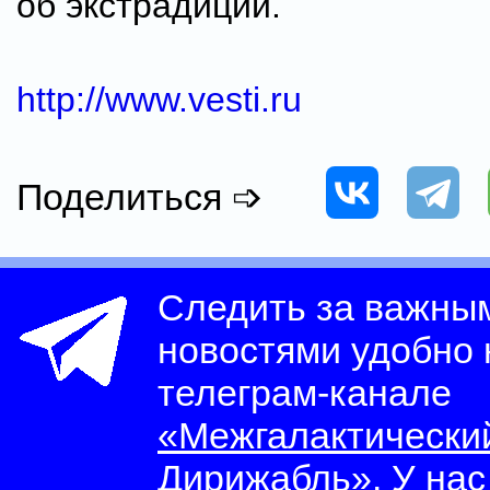
об экстрадиции.
http://www.vesti.ru
Поделиться ➩
Следить за важны
новостями удобно
телеграм-канале
«Межгалактически
Дирижабль»
. У на