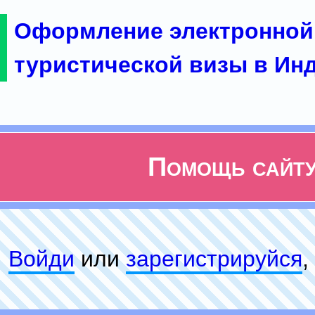
Оформление электронной
туристической визы в Ин
Помощь сайт
Войди
или
зарeгиcтpируйся
,