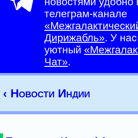
новостями удобно
телеграм-канале
«Межгалактически
Дирижабль»
. У на
уютный
«Межгалак
Чат»
.
‹ Новости Индии