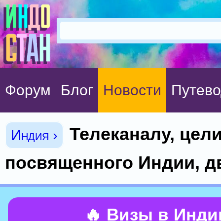
Форум
Блог
Новости
Путево
Телеканалу, цел
Индия ›
посвященного Индии, д
🔥 Визы в Инд