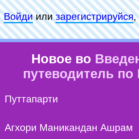
Войди
или
зарeгиcтpируйся
,
Новое во
Введе
путеводитель по
Путтапарти
Агхори Маникандан Ашрам