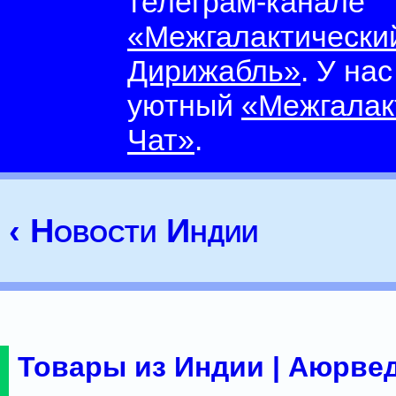
телеграм-канале
«Межгалактически
Дирижабль»
. У на
уютный
«Межгалак
Чат»
.
‹ Новости Индии
Товары из Индии | Аюрвед