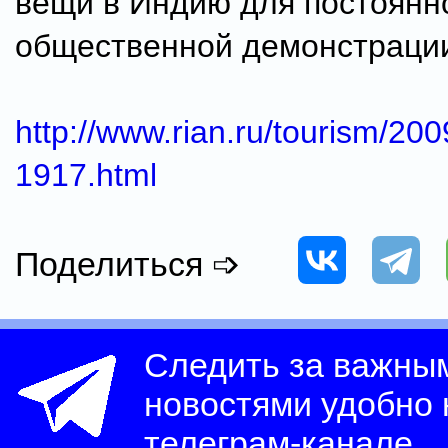
вещи в Индию для постоянн
общественной демонстраци
http://www.rian.ru/tourism/2
1917.html
Поделиться ➩
Следить за важны
новостями удобно
телеграм-канале