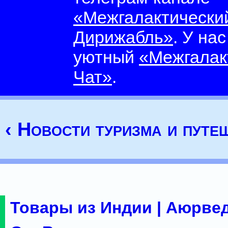
«Межгалактически
Дирижабль»
. У на
уютный
«Межгалак
Чат»
.
‹ Новости туризма и путе
Товары из Индии | Аюрвед