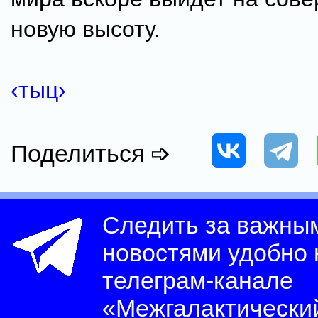
новую высоту.
‹тыц›
Поделиться ➩
Следить за важны
новостями удобно
телеграм-канале
«Межгалактически