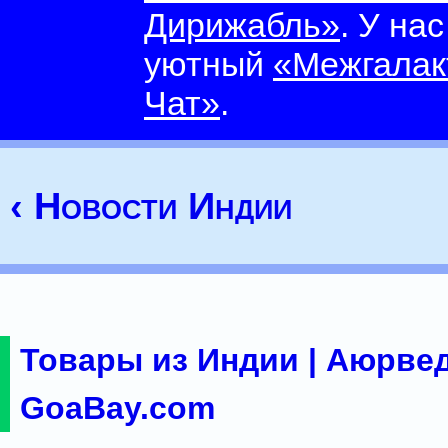
Дирижабль»
. У на
уютный
«Межгалак
Чат»
.
‹ Новости Индии
Товары из Индии | Аюрвед
GoaBay.com