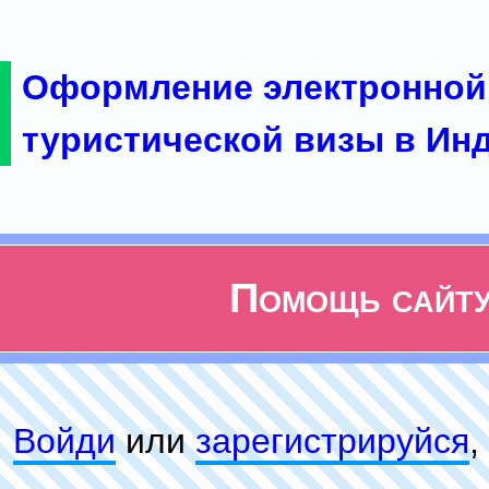
Оформление электронной
туристической визы в Ин
Помощь сайт
Войди
или
зарeгиcтpируйся
,