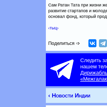
Сам Ратан Тата при жизни ж
развитие стартапов и молод
основал фонд, который прод
‹тыц›
Поделиться ➩
Следить з
нашем тел
Дирижабл
«Межгалак
‹ Новости Индии