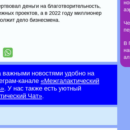
но
ертвовал деньги на благотворительность,
аэ
ежных проектов, а в 2022 году миллионер
олжит дело бизнесмена.
Че
пе
В 
на
ал
а важными новостями удобно на
еграм-канале
«Межгалактический
ь»
. У нас также есть уютный
тический Чат»
.