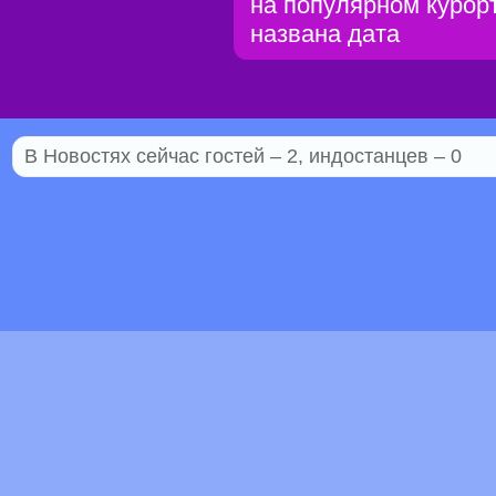
на популярном курорт
названа дата
В Новостях сейчас гостей – 2, индостанцев – 0
© 2005–2026 Индостан.гуру
18+
Пол