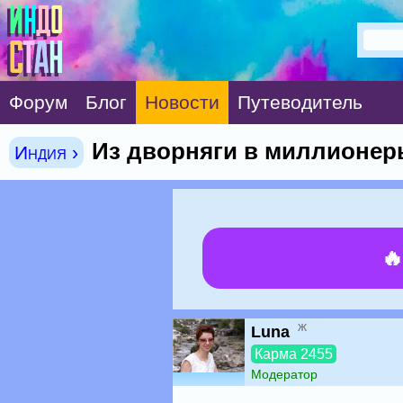
Форум
Блог
Новости
Путеводитель
Из дворняги в миллионер
Индия ›

ж
Luna
Карма 2455
Модератор