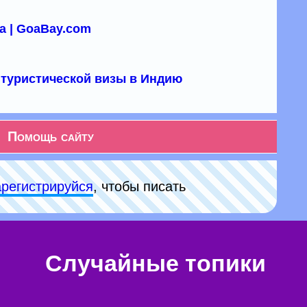
а | GoaBay.com
туристической визы в Индию
Помощь сайту
арeгиcтpируйся
, чтобы писать
Случайные топики