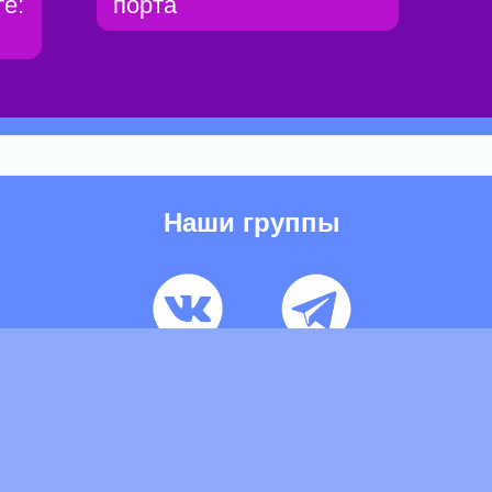
е:
порта
Наши группы
ьзовательское соглашение
Pеклaма
Контакты