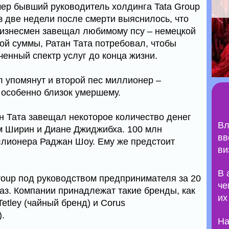
мер бывший руководитель холдинга Tata Group
з две недели после смерти выяснилось, что
бизнесмен завещал любимому псу – немецкой
кой суммы, Ратан Тата потребовал, чтобы
енный спектр услуг до конца жизни.
л упомянут и второй пес миллионер –
 особенно близок умершему.
 Тата завещал некоторое количество денег
Вл
м Ширин и Диане Джиджибха. 100 млн
вв
ллионера Раджан Шоу. Ему же предстоит
ви
В 
Group под руководством предпринимателя за 20
че
аз. Компании принадлежат такие бренды, как
их
 Tetley (чайный бренд) и Corus
.
На