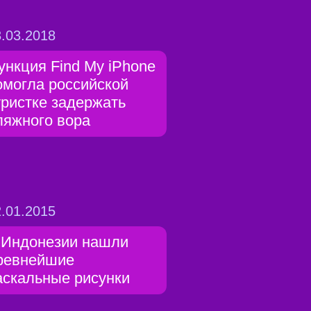
.03.2018
ункция Find My iPhone
омогла российской
уристке задержать
ляжного вора
.01.2015
 Индонезии нашли
ревнейшие
аскальные рисунки