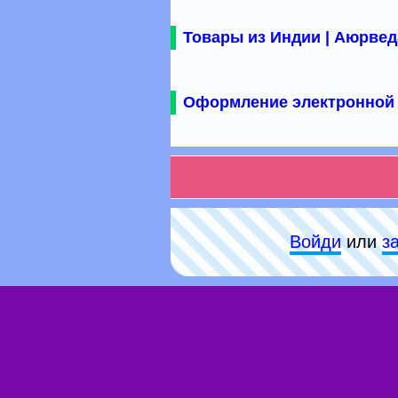
Товары из Индии | Аюрвед
Оформление электронной 
Войди
или
з