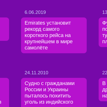
6.06.2019
13
Emirates установит
Ф
рекорд самого
п
короткого рейса на
т
крупнейшем в мире
п
самолёте
24.11.2010
22
Судно с гражданами
В
России и Украины
д
пыталось похитить
н
в
уголь из индийского