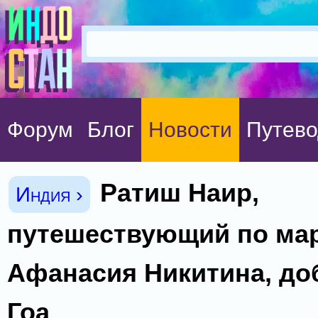
Форум
Блог
Новости
Путево
Ратиш Наир,
Индия ›
путешествующий по ма
Афанасия Никитина, до
Гоа