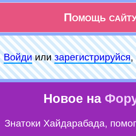
Помощь сайт
Войди
или
зарeгиcтpируйся
,
Новое на
Фор
Знатоки Хайдарабада, помог