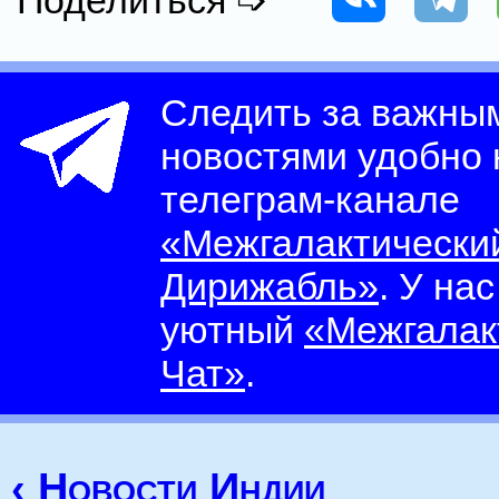
Поделиться ➩
Следить за важны
новостями удобно
телеграм-канале
«Межгалактически
Дирижабль»
. У на
уютный
«Межгалак
Чат»
.
‹ Новости Индии