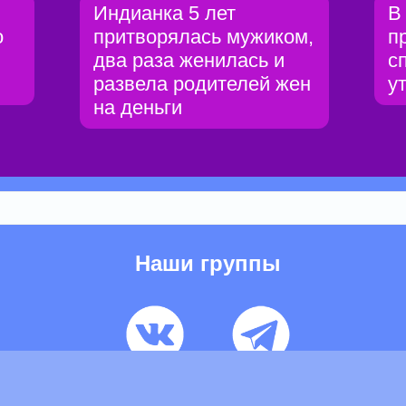
Индианка 5 лет
В
о
притворялась мужиком,
п
два раза женилась и
с
развела родителей жен
у
на деньги
Наши группы