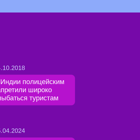
.10.2018
 Индии полицейским
апретили широко
лыбаться туристам
.04.2024