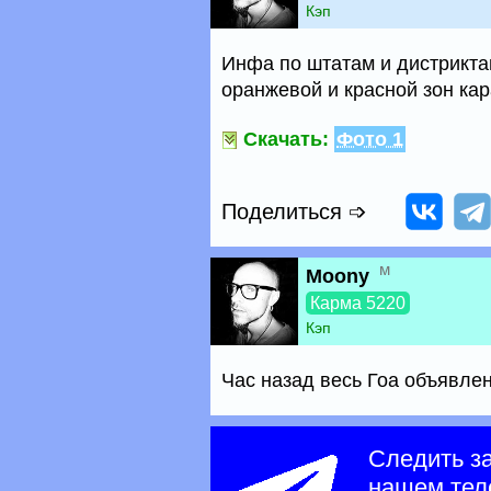
Кэп
Инфа по штатам и дистрикта
оранжевой и красной зон ка
Скачать:
Фото 1
Поделиться ➩
м
Moony
Карма 5220
Кэп
Час назад весь Гоа объявлен
Следить з
нашем тел