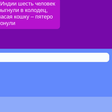
 Индии шесть человек
рыгнули в колодец,
пасая кошку – пятеро
тонули