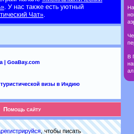
ь»
. У нас также есть уютный
На
тический Чат»
.
но
аэ
Че
пе
В 
а | GoaBay.com
на
ал
туристической визы в Индию
Помощь сайту
арeгиcтpируйся
, чтобы писать