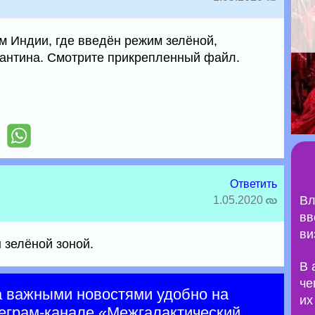
м Индии, где введён режим зелёной,
рантина. Смотрите прикрепленный файл.
Ответить
Вл
1.05.2020
вв
ви
 зелёной зоной.
В 
че
а важными новостями удобно на
их
еграм-канале
«Межгалактический