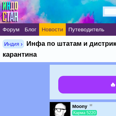
Форум
Блог
Новости
Путеводитель
Инфа по штатам и дистрик
Индия ›
карантина

м
Moony
Карма 5220