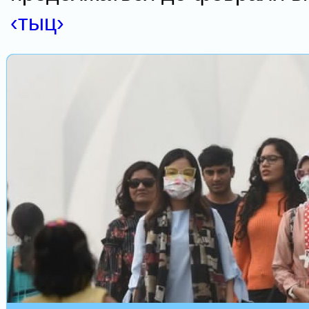
‹тыц›