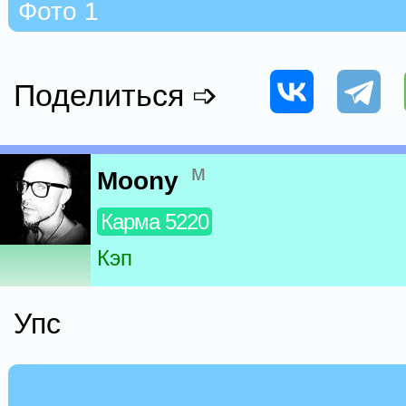
Фото 1
Поделиться ➩
м
Moony
Карма 5220
Кэп
Упс