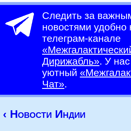
Следить за важны
новостями удобно
телеграм-канале
«Межгалактически
Дирижабль»
. У на
уютный
«Межгалак
Чат»
.
‹ Новости Индии