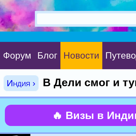
Форум
Блог
Новости
Путево
В Дели смог и т
Индия ›
🔥 Визы в Инд