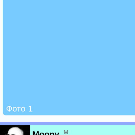
Фото 1
м
Moony