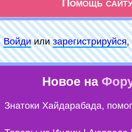
Помощь сайт
Войди
или
зарeгиcтpируйся
,
Новое на
Фор
Знатоки Хайдарабада, помог