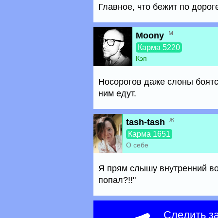
Главное, что бежит по дорог
м
Moony
Карма 5220
Кэп
Носорогов даже слоны боятс
ним едут.
ж
tash-tash
Карма 1651
О себе
Я прям слышу внутренний во
попал?!!"
Следить з