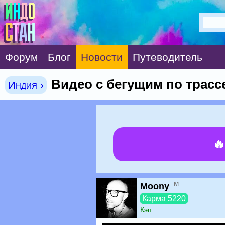
Форум
Блог
Новости
Путеводитель
Видео с бегущим по трасс
Индия ›

м
Moony
Карма 5220
Кэп