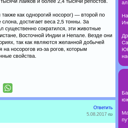
 тысячи лайков и более 2,4 тысячи репостов.
ал
 также как однорогий носорог) — второй по
На
 слона, достигает веса 2,5 тонны. За
Ин
ал существенно сократился, эти животные
истане, Восточной Индии и Непале. Везде они
Др
ориях, так как являются желанной добычей
Са
 на носорогов из-за рогов, которым
ЮН
нные свойства.
на
Ба
юж
Ответить
Ma
5.08.2017
пу