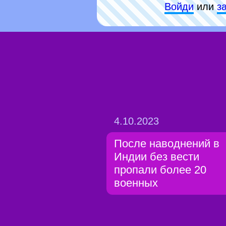
Войди
или
з
4.10.2023
После наводнений в
Индии без вести
пропали более 20
военных