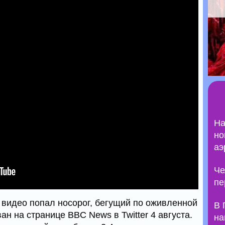
На
но
аэ
Че
пе
 видео попал носорог, бегущий по оживленной
В 
ан на странице BBC News в Twitter 4 августа.
на