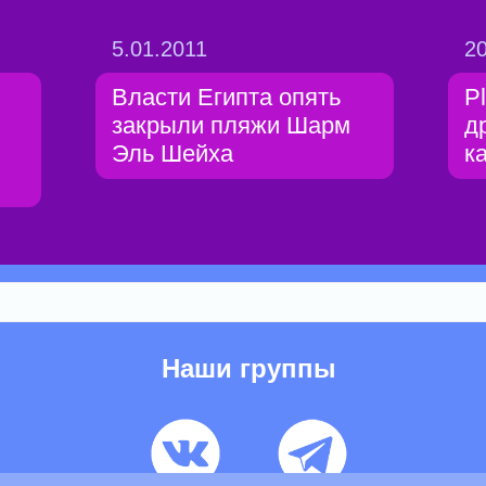
5.01.2011
20
Власти Египта опять
P
закрыли пляжи Шарм
д
Эль Шейха
к
Наши группы