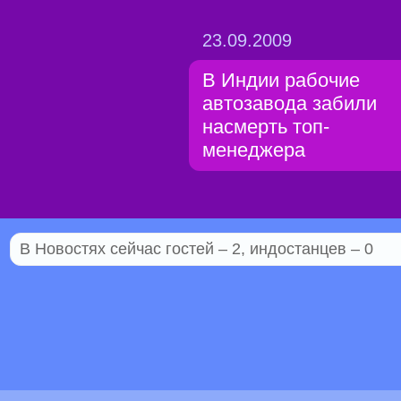
23.09.2009
В Индии рабочие
автозавода забили
насмерть топ-
менеджера
В Новостях сейчас гостей – 2, индостанцев – 0