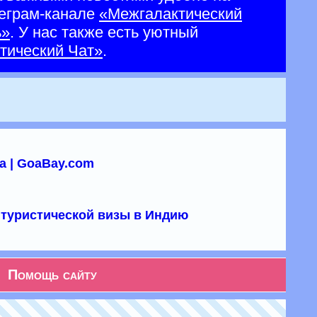
еграм-канале
«Межгалактический
ь»
. У нас также есть уютный
тический Чат»
.
а | GoaBay.com
туристической визы в Индию
Помощь сайту