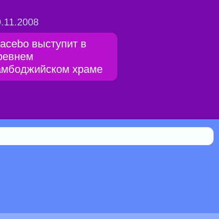
.11.2008
lacebo выступит в
ревнем
амбоджийском храме