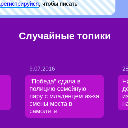
арeгиcтpируйся
, чтобы писать
Случайные топики
9.07.2016
28
"Победа" сдала в
Н
полицию семейную
д
пару с младенцем из-за
и
смены места в
н
самолете