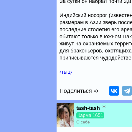
За сутки он набрал почти 3,8
Индийский носорог (известен
размерам в Азии зверь после
последние столетия его аре
обитают только в южном Пак
живут на охраняемых террит
для браконьеров, охотящихся
приписываются чудодействе
‹тыц›
Поделиться ➩
ж
tash-tash
Карма 1651
О себе