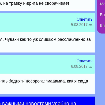
е, на травку нифига не сворачивает
Мо
В 
Ответить
5.08.2017
Шт
я. Чуваки как-то уж слишком расслабленно за
Ответить
6.08.2017
пль бедняги носорога: "мааамаа, как я сюда
а важными новостями удобно на