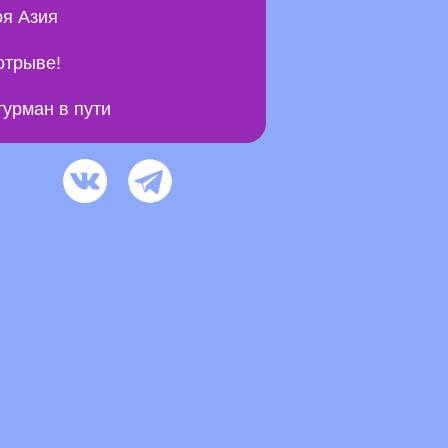
я Азия
отрыве!
урман в пути