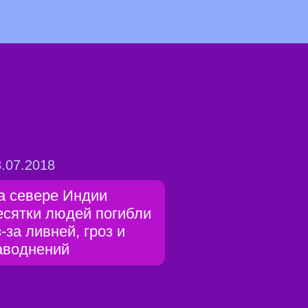
.07.2018
а севере Индии
есятки людей погибли
з-за ливней, гроз и
аводнений