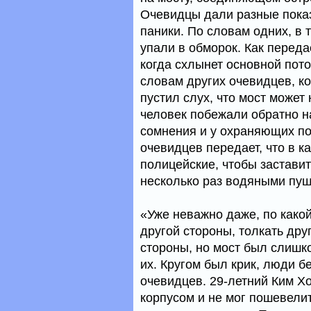
Очевидцы дали разные показ
паники. По словам одних, в 
упали в обморок. Как переда
когда схлынет основной пото
словам других очевидцев, кот
пустил слух, что мост может
человек побежали обратно н
сомнения и у охраняющих по
очевидцев передает, что в к
полицейские, чтобы застави
несколько раз водяными пуш
«Уже неважно даже, по како
другой стороны, толкать дру
стороны, но мост был слишк
их. Кругом был крик, люди б
очевидцев. 29-летний Ким Хо
корпусом и не мог пошевели