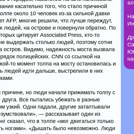
ал
ания касательно того, что стало причиной
толпе около 10 человек из-за сильной давки
На
ет AFP, многие решили, что лучше переждут,
Ин
к людей, на острове и повернули обратно. По
орых цитирует Associated Press, кто-то
Др
 не выдержать столько людей, поэтому сотни
Са
а остров. Видимо, надежность моста вызвала
ЮН
рядок полицейских. CNN со ссылкой на
на
акой-то момент толпа на мосту остановилась и
ть людей идти дальше, выстрелили в них
ками.
й причине, но люди начали прижимать толпу с
г друга. Все пытались убежать в разные
ом узкий. Одни падали, другие затаптывали
езумствовали», — рассказывает один из
нг сказал, что в толпе «мог двигаться только
ть ногами». «Дышать было невозможно. Люди