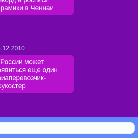
ерамики в Ченнаи
.12.2010
 России может
оявиться еще один
виаперевозчик-
оукостер