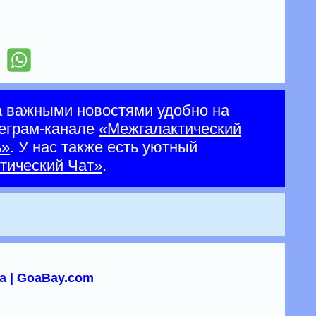
а важными новостями удобно на
еграм-канале
«Межгалактический
ь»
. У нас также есть уютный
тический Чат»
.
а | GoaBay.com