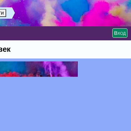
Вход
век