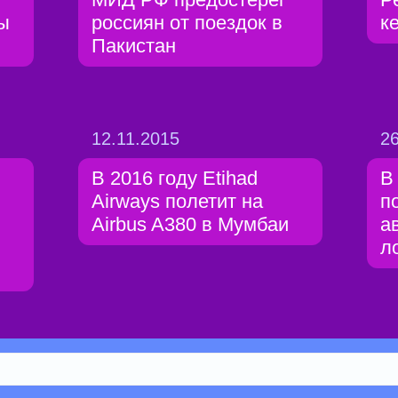
ы
россиян от поездок в
к
Пакистан
12.11.2015
26
В 2016 году Etihad
В
Airways полетит на
п
Airbus A380 в Мумбаи
а
л