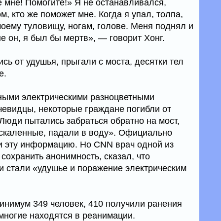
 мне! Помогите!» Я не останавливался,
м, кто же поможет мне. Когда я упал, толпа,
моему туловищу, ногам, голове. Меня поднял и
е он, я был бы мертв», — говорит Хонг.
сь от удушья, прыгали с моста, десятки тел
е.
ными электрическими разноцветными
очевидцы, некоторые граждане погибли от
«Люди пытались забраться обратно на мост,
раскаленные, падали в воду». Официально
и эту информацию. Но CNN врач одной из
сохранить анонимность, сказал, что
 стали «удушье и поражение электрическим
минимум 349 человек, 410 получили ранения
 многие находятся в реанимации.