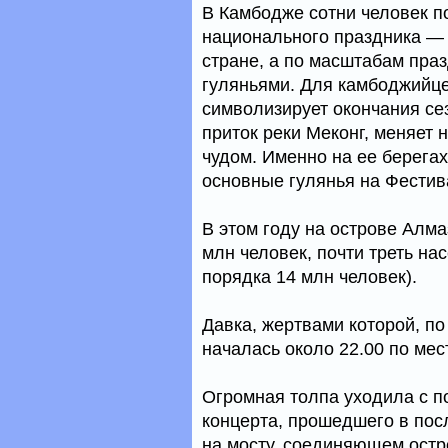
В Камбодже сотни человек п
национального праздника — 
стране, а по масштабам пра
гуляньями. Для камбоджийцев
символизирует окончания сез
приток реки Меконг, меняет 
чудом. Именно на ее берега
основные гулянья на Фестив
В этом году на острове Алм
млн человек, почти треть н
порядка 14 млн человек).
Давка, жертвами которой, по
началась около 22.00 по мес
Огромная толпа уходила с п
концерта, прошедшего в пос
на мосту, соединяющем остр