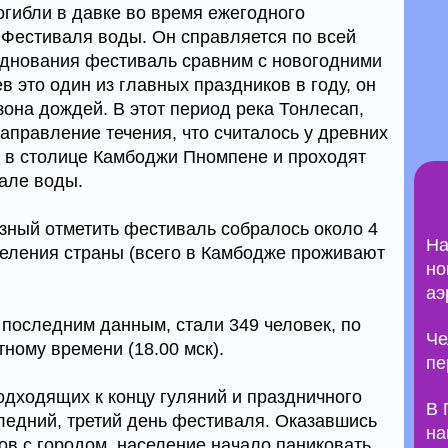
огибли в давке во время ежегодного
Фестиваля воды. Он справляется по всей
зднования фестиваль сравним с новогодними
 это один из главных праздников в году, он
она дождей. В этот период река Тонлесап,
направление течения, что считалось у древних
х в столице Камбоджи Пномпене и проходят
але воды.
азный отметить фестиваль собралось около 4
На
аселения страны (всего в Камбодже проживают
но
аэ
 последним данным, стали 349 человек, по
Че
тному времени (18.00 мск).
пе
одходящих к концу гуляний и праздничного
В 
ледний, третий день фестиваля. Оказавшись
на
ов с городом, население начало паниковать.