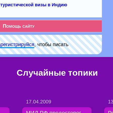
туристической визы в Индию
Помощь сайту
арeгиcтpируйся
, чтобы писать
Случайные топики
17.04.2009
13
МИД РФ предостерег
Р