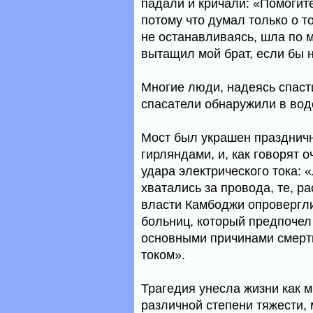
падали и кричали: «Помогите
потому что думал только о то
не останавливаясь, шла по 
вытащил мой брат, если бы н
Многие люди, надеясь спасти
спасатели обнаружили в вод
Мост был украшен празднич
гирляндами, и, как говорят 
удара электрического тока: 
хватались за провода, те, 
власти Камбоджи опровергл
больниц, который предпочел 
основными причинами смерти
током».
Трагедия унесла жизни как 
различной степени тяжести,