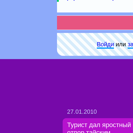
Войди
или
з
27.01.2010
Турист дал яростный
отпор тайским