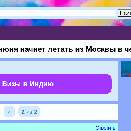
 июня начнет летать из Москвы в 
 Визы в Индию
‹
2
из
2
Ответить