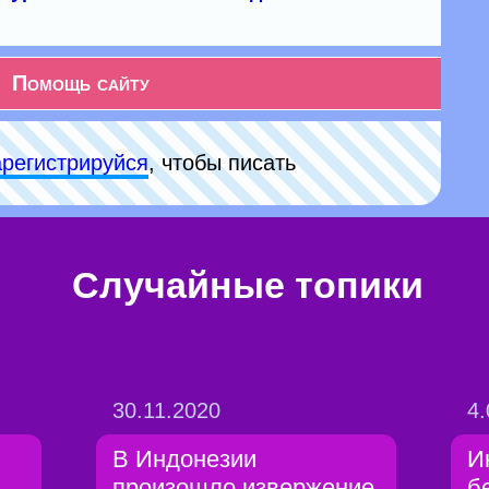
Помощь сайту
арeгиcтpируйся
, чтобы писать
Случайные топики
30.11.2020
4.
В Индонезии
И
произошло извержение
б