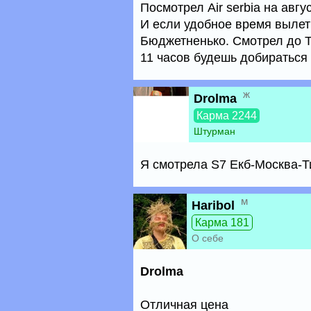
Посмотрел Air serbia на авгу
И если удобное время вылеты
Бюджетненько. Смотрел до Т
11 часов будешь добираться
ж
Drolma
Карма 2244
Штурман
Я смотрела S7 Екб-Москва-Ти
м
Haribol
Карма 181
О себе
Drolma
Отличная цена