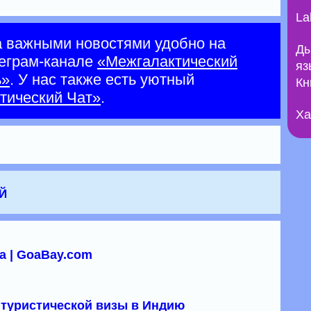
La
а важными новостями удобно на
Ды
еграм-канале
«Межгалактический
яз
ь»
. У нас также есть уютный
Кн
тический Чат»
.
Ха
й
а | GoaBay.com
туристической визы в Индию