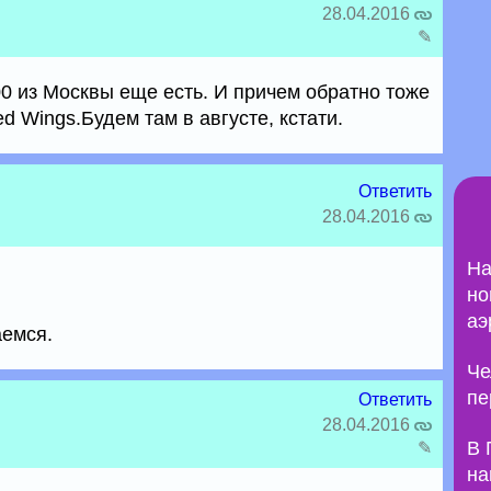
28.04.2016
✎
500 из Москвы еще есть. И причем обратно тоже
ed Wings.Будем там в августе, кстати.
Ответить
28.04.2016
На
но
аэ
аемся.
Че
пе
Ответить
28.04.2016
В 
✎
на