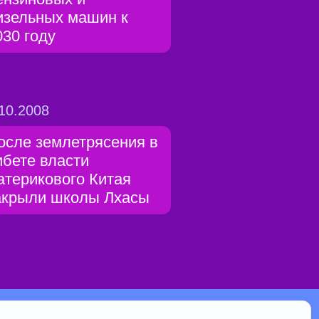
изельных машин к
030 году
10.2008
осле землетрясения в
ибете власти
атерикового Китая
акрыли школы Лхасы