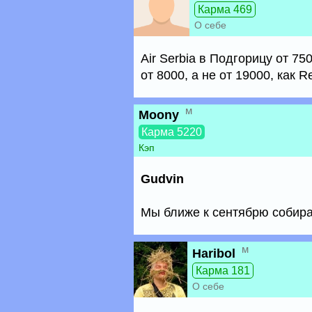
Карма 469
О себе
Air Serbia в Подгорицу от 7
от 8000, а не от 19000, как R
м
Moony
Карма 5220
Кэп
Gudvin
Мы ближе к сентябрю собир
м
Haribol
Карма 181
О себе