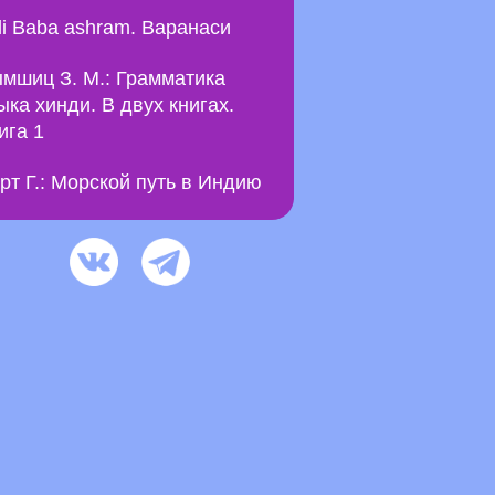
li Baba ashram. Варанаси
мшиц З. М.: Грамматика
ыка хинди. В двух книгах.
ига 1
рт Г.: Морской путь в Индию