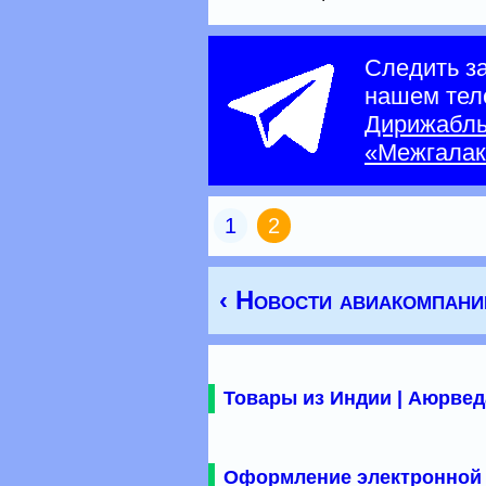
Следить з
нашем тел
Дирижабл
«Межгалак
1
2
‹ Новости авиакомпани
Товары из Индии | Аюрвед
Оформление электронной 