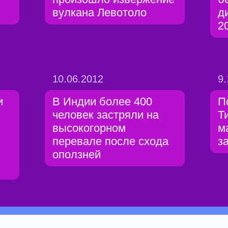
вулкана Левотоло
д
2
10.06.2012
9.
и
В Индии более 400
П
человек застряли на
Т
высокогорном
м
перевале после схода
з
оползней