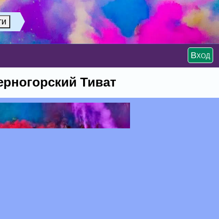
Вход
черногорский Тиват