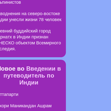
ьпинистов
воднения на северо-востоке
дии унесли жизни 78 человек
евний буддийский город
рнатх в Индии признан
ЕСКО объектом Всемирного
следия.
Новое во
Введении в
путеводитель по
Индии
ттапарти
хори Маникандан Ашрам