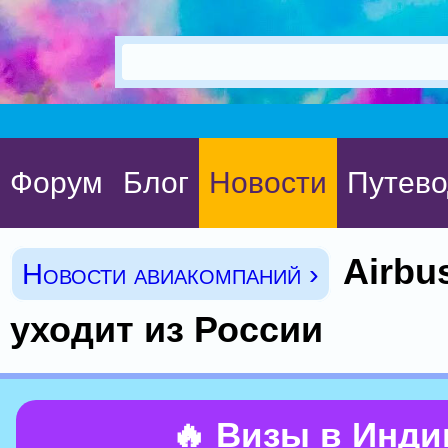
Форум
Блог
Новости
Путево
Airbu
Новости авиакомпаний ›
уходит из России
🔥 Визы в Инд