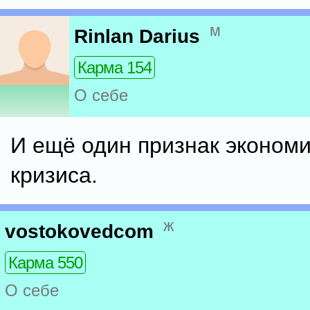
м
Rinlan Darius
Карма 154
О себе
И ещё один признак экономи
кризиса.
ж
vostokovedcom
Карма 550
О себе