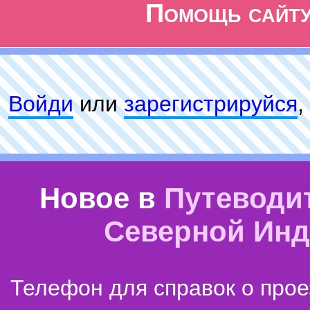
Помощь сайт
Войди
или
зарeгиcтpируйся
,
Новое в
Путеводи
Северной Ин
Телефон для справок о прое