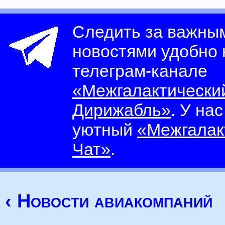
Следить за важны
новостями удобно
телеграм-канале
«Межгалактически
Дирижабль»
. У на
уютный
«Межгалак
Чат»
.
‹ Новости авиакомпаний