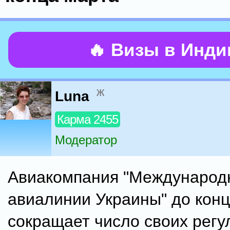
🔥 Визы в Инд
ж
Luna
Карма 2455
Модератор
Авиакомпания "Международ
авиалинии Украины" до кон
сокращает число своих рег