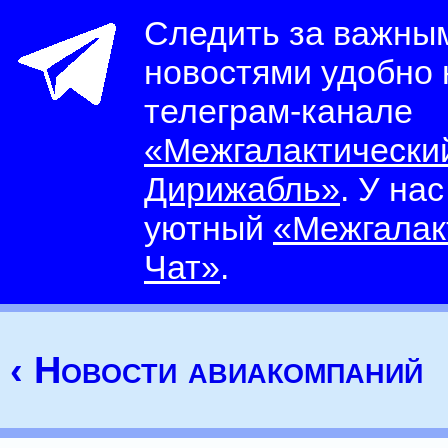
Следить за важны
новостями удобно
телеграм-канале
«Межгалактически
Дирижабль»
. У на
уютный
«Межгалак
Чат»
.
‹ Новости авиакомпаний