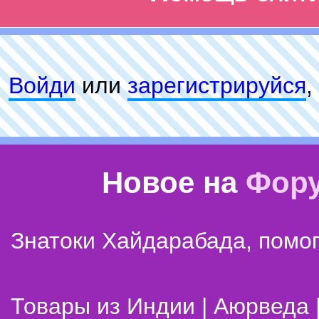
Войди
или
зарeгиcтpируйся
,
Новое на
Фор
Знатоки Хайдарабада, помог
Товары из Индии | Аюрведа 