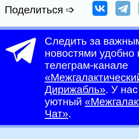
Поделиться ➩
Следить за важны
новостями удобно
телеграм-канале
«Межгалактически
Дирижабль»
. У на
уютный
«Межгалак
Чат»
.