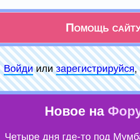
Помощь сайт
Войди
или
зарeгиcтpируйся
,
Новое на
Фор
Четыре дня где-то под Мумб