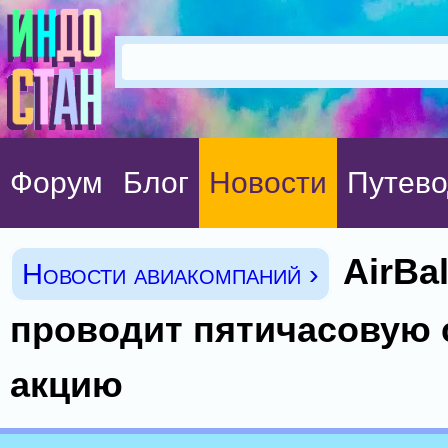
Форум
Блог
Новости
Путево
AirBal
Новости авиакомпаний ›
проводит пятичасовую
акцию