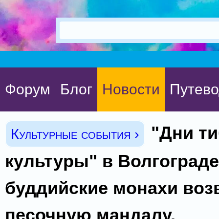
Форум
Блог
Новости
Путево
"Дни т
Культурные события ›
культуры" в Волгограде
буддийские монахи воз
песочную мандалу.