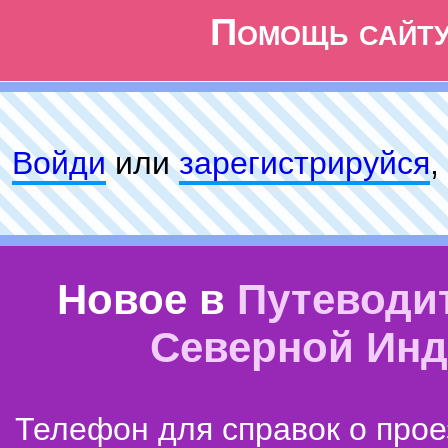
Помощь сайт
Войди
или
зарeгиcтpируйся
,
Новое в
Путеводи
Северной Ин
Телефон для справок о прое