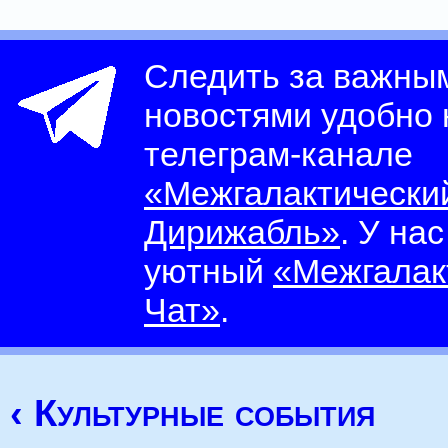
Следить за важны
новостями удобно
телеграм-канале
«Межгалактически
Дирижабль»
. У на
уютный
«Межгалак
Чат»
.
‹ Культурные события