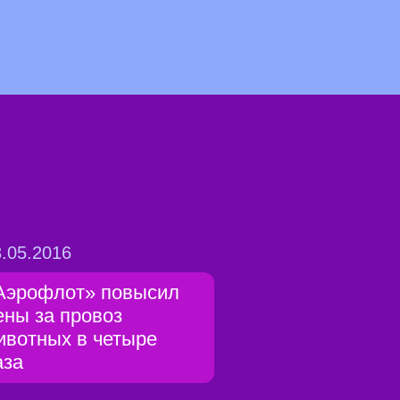
.05.2016
Аэрофлот» повысил
ены за провоз
ивотных в четыре
аза