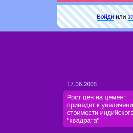
Войди
или
з
17.06.2008
Рост цен на цемент
приведет к увеличен
стоимости индийског
"квадрата"