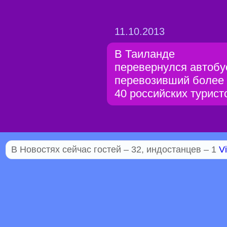
11.10.2013
В Таиланде
перевернулся автобу
перевозивший более
40 российских турист
В Новостях сейчас гостей – 32, индостанцев – 1
Vi