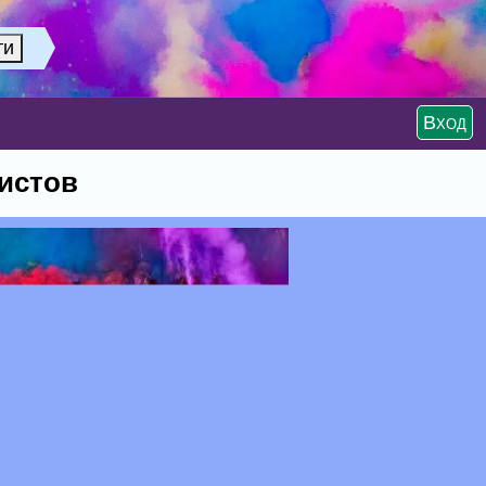
Вход
истов