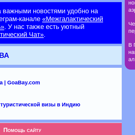
но
аэ
а важными новостями удобно на
еграм-канале
«Межгалактический
Че
ь»
. У нас также есть уютный
пе
тический Чат»
.
В 
на
ЮВА
ал
а | GoaBay.com
туристической визы в Индию
Помощь сайту