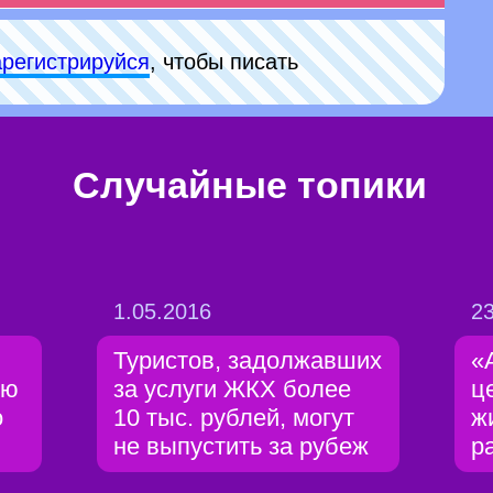
арeгиcтpируйся
, чтобы писать
Случайные топики
1.05.2016
23
Туристов, задолжавших
«
ию
за услуги ЖКХ более
ц
о
10 тыс. рублей, могут
ж
не выпустить за рубеж
р