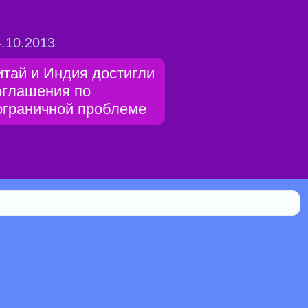
.10.2013
итай и Индия достигли
оглашения по
ограничной проблеме