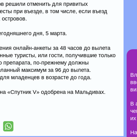
ов решили отменить для привитых
сты при въезде, в том числе, если въезд
 островов.
егодняшнего дня, 5 марта.
ения онлайн-анкеты за 48 часов до вылета
нные туристы, или гости, получившие только
о препарата, по-прежнему должны
еланный максимум за 96 до вылета.
Вл
для младенцев в возрасте до года.
вв
ви
на «Спутник V» одобрена на Мальдивах.
В 
че
их
На