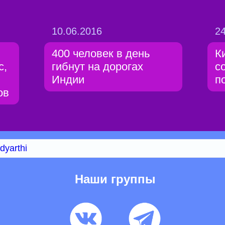
10.06.2016
24
400 человек в день
К
с,
гибнут на дорогах
с
Индии
п
ов
dyarthi
Наши группы