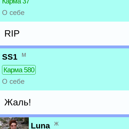
Карма 37
О себе
RIP
м
SS1
Карма 580
О себе
Жаль!
ж
Luna