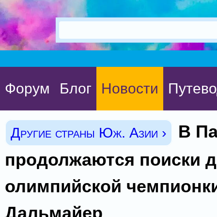
Форум
Блог
Новости
Путево
В П
Другие страны Юж. Азии ›
продолжаются поиски д
олимпийской чемпионк
Дальмайер