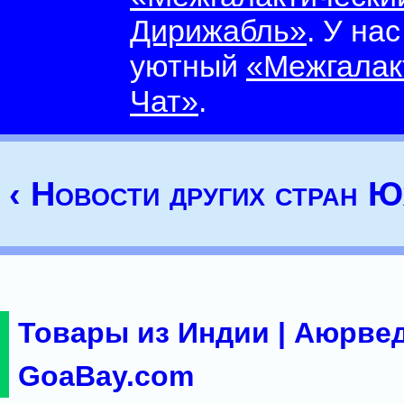
Дирижабль»
. У на
уютный
«Межгалак
Чат»
.
‹ Новости других стран Ю
Товары из Индии | Аюрвед
GoaBay.com