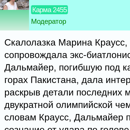
Карма 2455
Модератор
Скалолазка Марина Краусс,
сопровождала экс-биатлонис
Дальмайер, погибшую под к
горах Пакистана, дала инте
раскрыв детали последних 
двукратной олимпийской че
словам Краусс, Дальмайер 
сознание от удара по голове