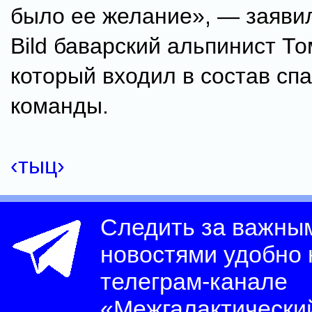
было ее желание», — заяви
Bild баварский альпинист То
который входил в состав сп
команды.
‹тыц›
Следить за важны
новостями удобно
телеграм-канале
«Межгалактически