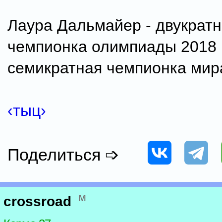
Лаура Дальмайер - двукрат
чемпионка олимпиады 2018 
семикратная чемпионка мир
‹тыц›
Поделиться ➩
м
crossroad