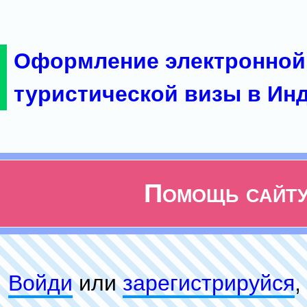
Оформление электронной
туристической визы в Ин
Помощь сайт
Войди
или
зарeгиcтpируйся
,