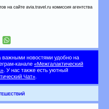
в на сайте avia.travel.ru комиссия агентства
а важными новостями удобно на
еграм-канале
«Межгалактический
ь»
. У нас также есть уютный
тический Чат»
.
утешествий