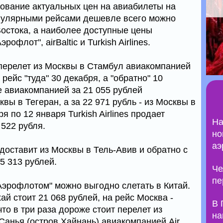
дование актуальных цен на авиабилеты на
егулярными рейсами дешевле всего можно
Востока, а наиболее доступные цены
флот", airBaltic и Turkish Airlines.
 перелет из Москвы в Стамбул авиакомпанией
ь рейс "туда" 30 декабря, а "обратно" 10
е авиакомпанией за 21 055 рублей
вы в Тегеран, а за 22 971 рубль - из Москвы в
я по 12 января Turkish Airlines продает
На
 522 рубля.
но
аэ
е доставит из Москвы в Тель-Авив и обратно с
5 313 рублей.
Че
пе
Аэрофлотом" можно выгодно слетать в Китай.
ай стоит 21 068 рублей, на рейс Москва -
В 
что в три раза дороже стоит перелет из
на
Санья (остров Хайнань) авиакомпанией Air