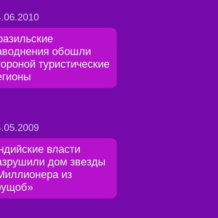
.06.2010
разильские
аводнения обошли
тороной туристические
егионы
.05.2009
ндийские власти
азрушили дом звезды
Миллионера из
рущоб»