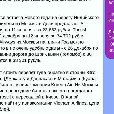
ал
На
ся встреча Нового года на берегу Индийского
Ин
илеты из Москвы в Дели предлагает Air
я по 11 января - за 23 653 рубля. Turkish
Др
30 декабря по 12 января за 34 702 рубля.
Са
Airways из Москвы на пляжи Гоа можно
ЮН
 то в не очень удобные даты - с 26 декабря по
на
пании дорога до Шри-Ланки (Коломбо) с 30
тся в 38 301 рубль.
 стоить перелет туда-обратно в страны Юго-
ю (Джакарту и Денпасар) и Малайзию (Куала-
илеты у авиакомпании Korean Air. Из Москвы
ые новогодние билеты пока что предлагает
osvit с пересадкой в Киеве. В Ханой
 найти у авиакомпании Vietnam Airlines, цена
блей.