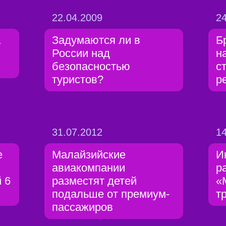
22.04.2009
24
а
Задумаются ли в
Б
России над
н
безопасностью
с
туристов?
р
31.07.2012
14
е
Малайзийские
И
авиакомпании
р
 6
разместят детей
«
подальше от премиум-
т
пассажиров