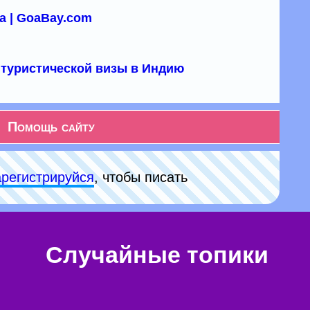
а | GoaBay.com
туристической визы в Индию
Помощь сайту
арeгиcтpируйся
, чтобы писать
Случайные топики