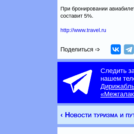
При бронировании авиабилето
составит 5%.
http://www.travel.ru
Поделиться ➩
Следить з
нашем тел
Дирижабл
«Межгалак
‹ Новости туризма и п