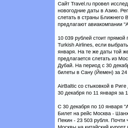
Сайт Travel.ru провел иссле
новогодние даты в Азию. Р
слетать в страны Ближнего 
предлагают авиакомпании "Аэро
10 039 рублей стоит прямой
Turkish Airlines, если выбрат
января. На те же даты той ж
предлагается слетать из Моск
Дубай. На период с 30 декабр
билеты в Сану (Йемен) за 24
АirBaltic со стыковкой в Риг
30 декабря по 11 января за 1
С 30 декабря по 10 января "
Билет на рейс Москва - Шанх
Пекин - 23 503 рубля. Почти 
Москвы на китайский курорт 