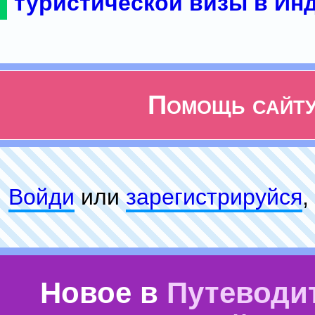
туристической визы в Ин
Помощь сайт
Войди
или
зарeгиcтpируйся
,
Новое в
Путеводи