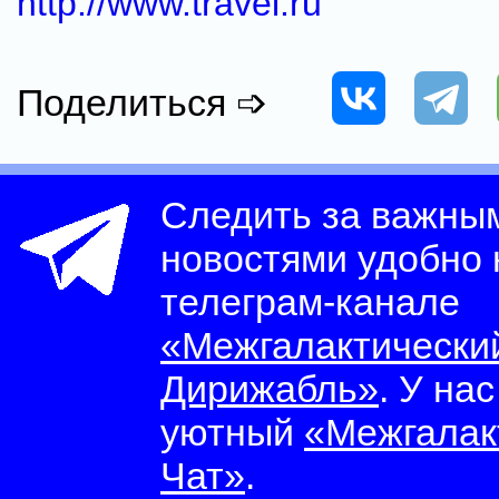
http://www.travel.ru
Поделиться ➩
Следить за важны
новостями удобно
телеграм-канале
«Межгалактически
Дирижабль»
. У на
уютный
«Межгалак
Чат»
.