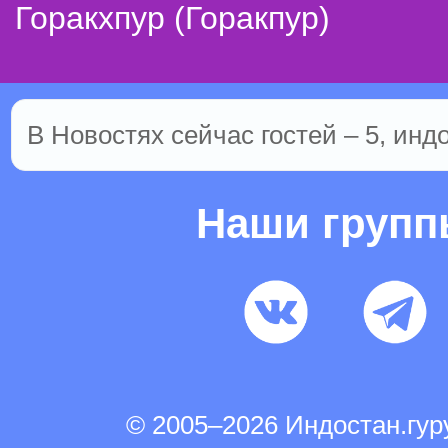
Горакхпур (Горакпур)
В Новостях сейчас гостей – 5, инд
Наши груп
© 2005–2026 Индостан.гу