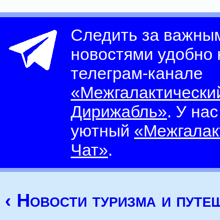
Следить за важны
новостями удобно
телеграм-канале
«Межгалактически
Дирижабль»
. У на
уютный
«Межгалак
Чат»
.
‹ Новости туризма и путе