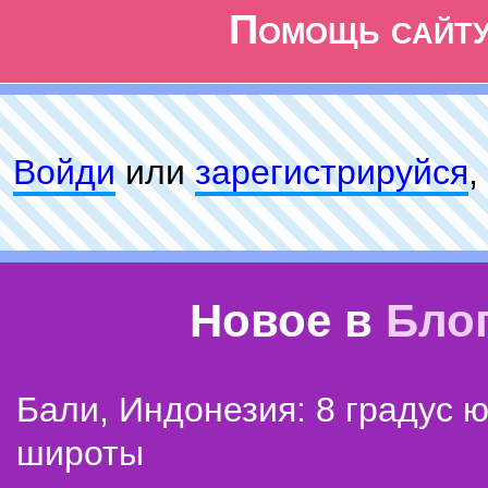
Помощь сайт
Войди
или
зарeгиcтpируйся
,
Новое в
Бло
Бали, Индонезия: 8 градус 
широты