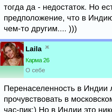
тогда да - недостаток. Но ес
предположение, что в Индию
чем-то другим.... )))
ж
Laila
Карма 26
О себе
Перенаселенность в Индии 
прочувствовать в московско
час-пик:) Но в Индии это ни