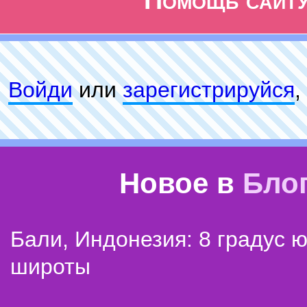
Помощь сайт
Войди
или
зарeгиcтpируйся
,
Новое в
Бло
Бали, Индонезия: 8 градус 
широты