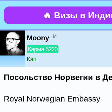
🔥 Визы в Инд
м
Moony
Карма 5220
Кэп
Посольство Норвегии в Д
Royal Norwegian Embassy