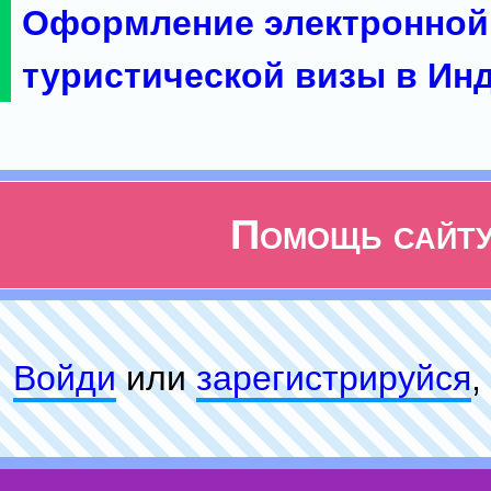
Оформление электронной
туристической визы в Ин
Помощь сайт
Войди
или
зарeгиcтpируйся
,