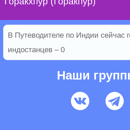
Горакхпур (Горакпур)
В Путеводителе по Индии сейчас го
индостанцев – 0
Наши груп