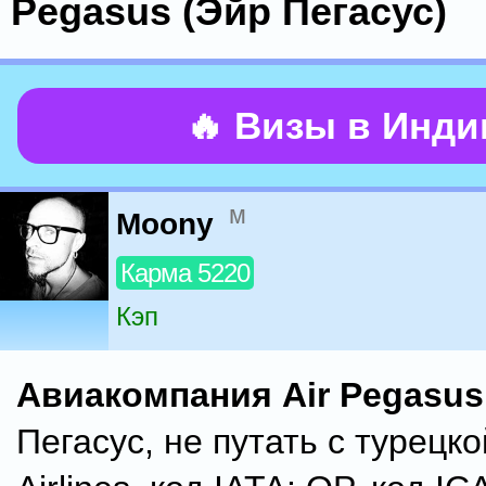
Pegasus (Эйр Пегасус)
🔥 Визы в Инд
м
Moony
Карма 5220
Кэп
Авиакомпания Air Pegasus
Пегасус, не путать с турецк