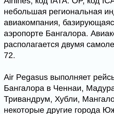
Airlines, код IATA: OP, код I
небольшая региональная ин
авиакомпания, базирующаяс
аэропорте Бангалора. Авиа
располагается двумя самол
72.
Air Pegasus выполняет рейс
Бангалора в Ченнаи, Мадура
Тривандрум, Хубли, Мангало
некоторые другие города Ю