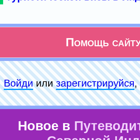
Помощь сайт
Войди
или
зарeгиcтpируйся
,
Новое в
Путеводи