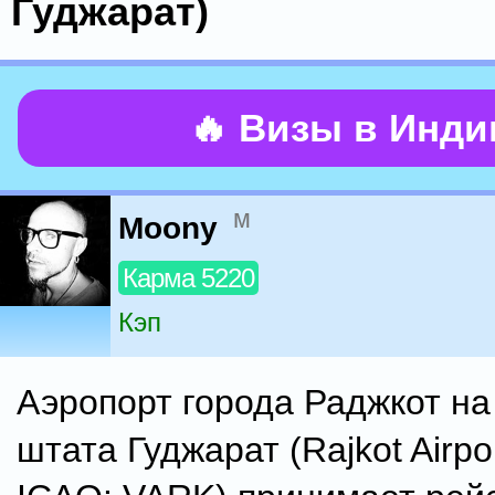
Гуджарат)
🔥 Визы в Инд
м
Moony
Карма 5220
Кэп
Аэропорт города Раджкот на
штата Гуджарат (Rajkot Airpor