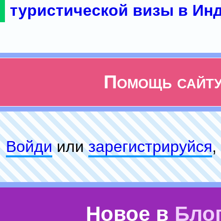
туристической визы в Ин
Помощь сайт
Войди
или
зарeгиcтpируйся
,
Новое в
Бло