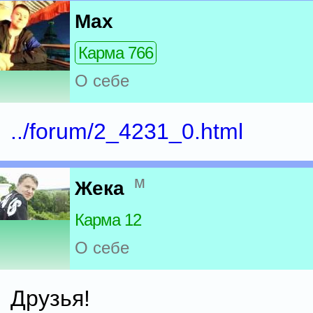
Max
Карма 766
О себе
../forum/2_4231_0.html
м
Жека
Карма 12
О себе
Друзья!