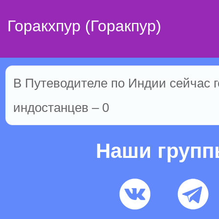
Горакхпур (Горакпур)
В Путеводителе по Индии сейчас го
индостанцев – 0
Наши груп