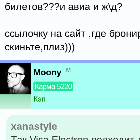
билетов???и авиа и ж\д?
ссылочку на сайт ,где брон
скиньте,плиз)))
м
Moony
Карма 5220
Кэп
xanastyle
Так Visa Electron подходит