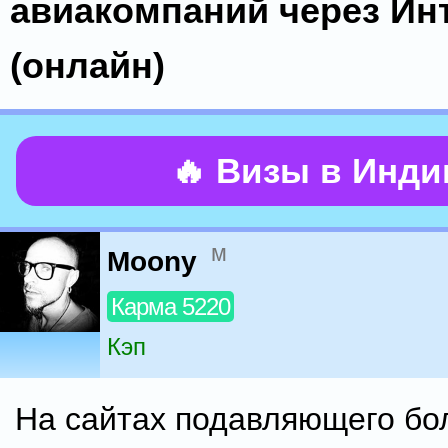
авиакомпаний через Ин
(онлайн)
🔥 Визы в Инд
м
Moony
Карма 5220
Кэп
На сайтах подавляющего бо