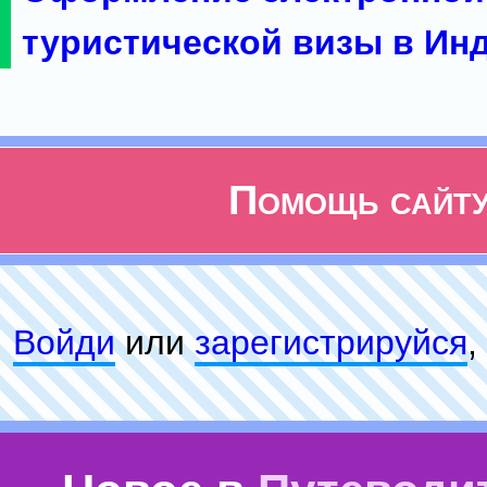
туристической визы в Ин
Помощь сайт
Войди
или
зарeгиcтpируйся
,