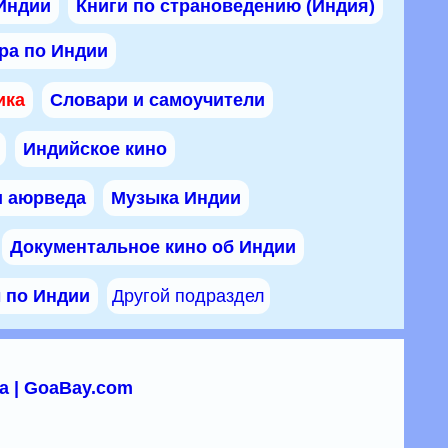
 Индии
Книги по страноведению (Индия)
ра по Индии
ика
Словари и самоучители
Индийское кино
и аюрведа
Музыка Индии
Документальное кино об Индии
ы по Индии
Другой подраздел
а | GoaBay.com