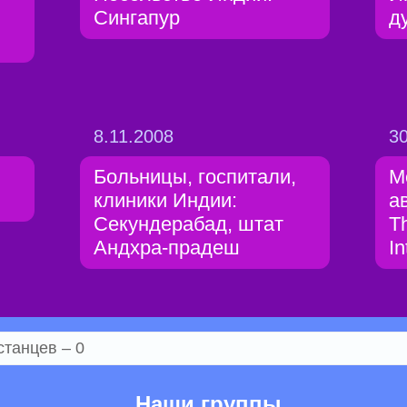
Сингапур
д
8.11.2008
30
Больницы, госпитали,
М
клиники Индии:
а
Секундерабад, штат
T
Андхра-прадеш
In
станцев – 0
Наши группы