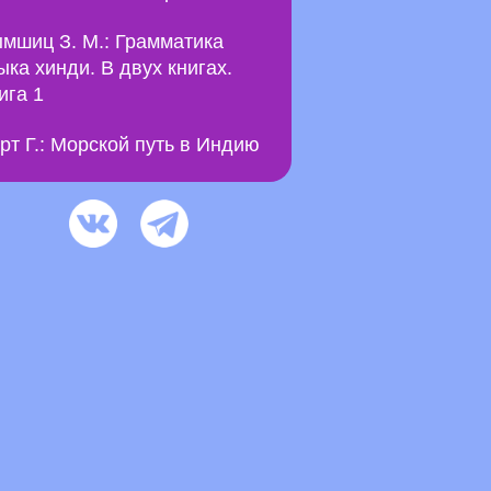
мшиц З. М.: Грамматика
ыка хинди. В двух книгах.
ига 1
рт Г.: Морской путь в Индию