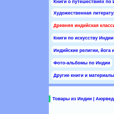
Книги о путешествиях по
Художественная литерату
Древняя индийская класс
Книги по искусству Индии
Индийские религии, йога 
Фото-альбомы по Индии
Другие книги и материал
Товары из Индии | Аюрвед