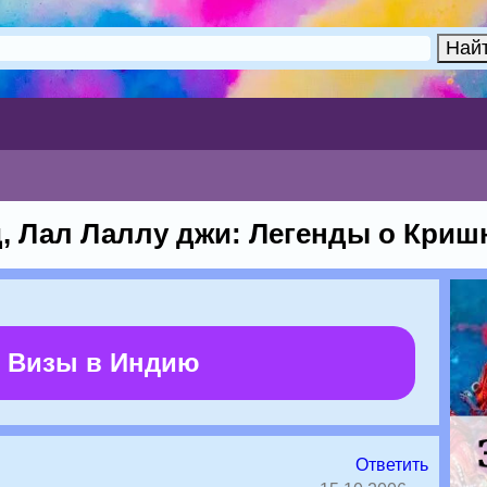
 Лал Лаллу джи: Легенды о Кришн
 Визы в Индию
Ответить