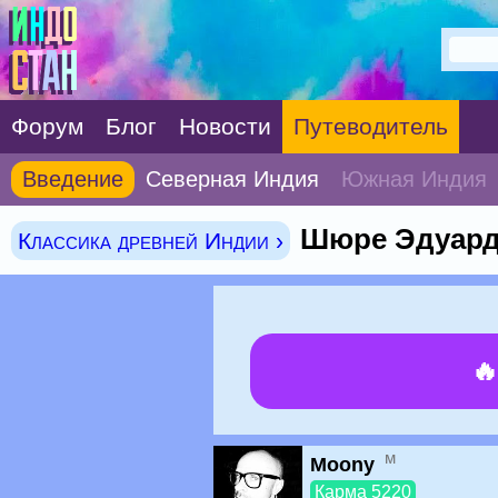
Форум
Блог
Новости
Путеводитель
Введение
Северная Индия
Южная Индия
Шюре Эдуард,
Классика древней Индии ›

м
Moony
Карма 5220