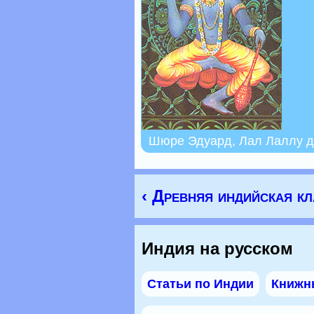
Шюре Эдуард, Лал Лаллу д
‹ Древняя индийская к
Индия на русском
Статьи по Индии
Книжн