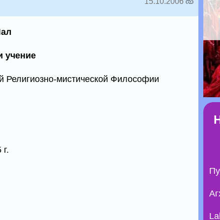
15.10.2006
Лал
и учение
ой Религиозно-мистической Философии
 г.
Пу
Аг
La