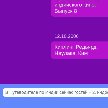
индийского кино.
Выпуск 8
12.10.2006
Киплинг Редьярд:
Наулака. Ким
В Путеводителе по Индии сейчас гостей – 2, индо