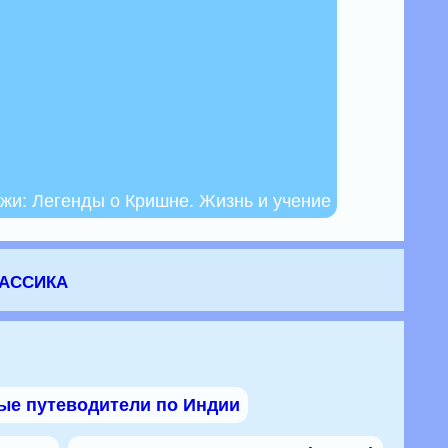
жи: Легенды о Кришне. Жизнь и учение
лассика
ые путеводители по Индии