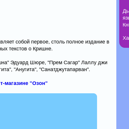
Ды
яз
Кн
Ха
вляет собой первое, столь полное издание в
ых текстов о Кришне.
ишна" Эдуард Шюре, "Прем Сагар" Лаллу джи
ита", "Анугита", "Санатджутапарван".
ет-магазине "Озон"