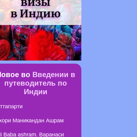
Новое во
Введении в
путеводитель по
Индии
ттапарти
хори Маникандан Ашрам
li Baba ashram. Варанаси