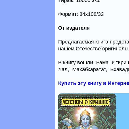
Тираж: 10000 экз.
Формат: 84x108/32
От издателя
Предлагаемая книга предста
нашем Отечестве оригинальн
В книгу вошли "Рама" и "Кр
Лал, "Махабхарата", "Бхавадг
Купить эту книгу в Интерн