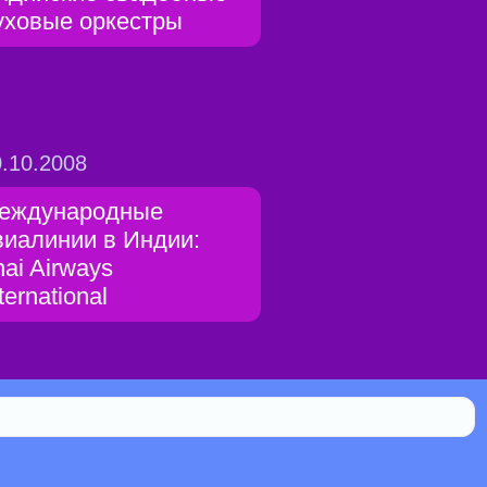
уховые оркестры
.10.2008
еждународные
виалинии в Индии:
hai Airways
ternational