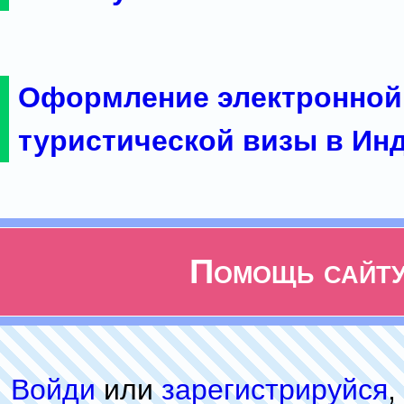
Оформление электронной
туристической визы в Ин
Помощь сайт
Войди
или
зарeгиcтpируйся
,