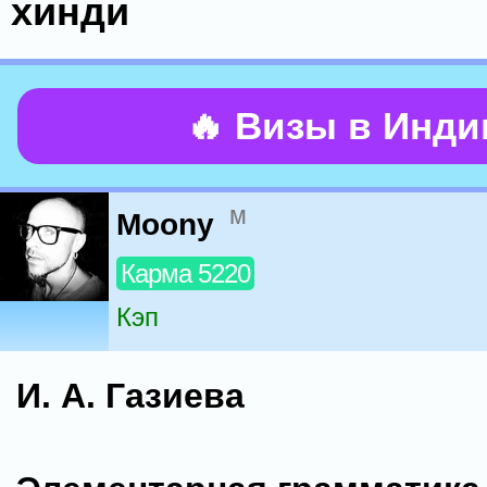
хинди
🔥 Визы в Инд
м
Moony
Карма 5220
Кэп
И. А. Газиева