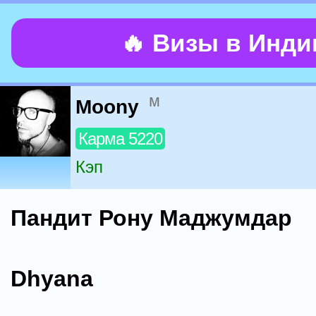
🔥 Визы в Инд
м
Moony
Карма 5220
Кэп
Пандит Рону Маджумдар
Dhyana