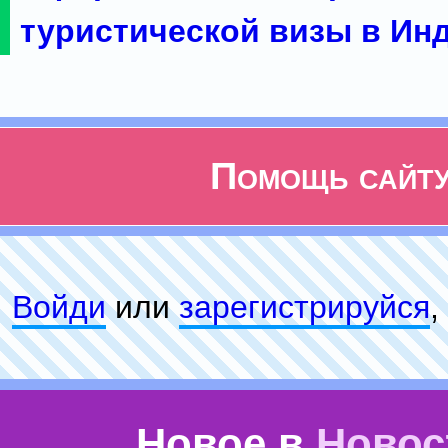
туристической визы в Ин
Помощь сайт
Войди
или
зарeгиcтpируйся
,
Новое в
Новос