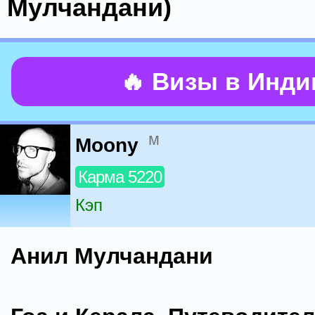
Мулчандани)
🔥 Визы в Инд
м
Moony
Карма 5220
Кэп
Анил Мулчандани