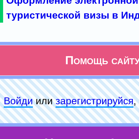
Оформление электронной
туристической визы в Ин
Помощь сайт
Войди
или
зарeгиcтpируйся
,