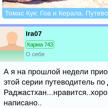
Томас Кук: Гоа и Керала. Путев
Ira07
Карма 743
О себе
А я на прошлой недели прио
этой серии путеводитель по 
Раджастхан...нравится..хор
написано..