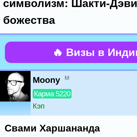
символизм: Шакти-Дэви
божества
🔥 Визы в Инд
м
Moony
Карма 5220
Кэп
Свами Харшананда