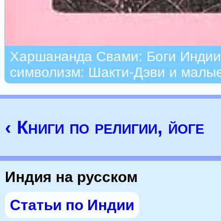
Харшананда Свами: Боги Индии
символизм: Шакти-Дэви и малы
‹ Книги по религии, йоге
Индия на русском
Статьи по Индии