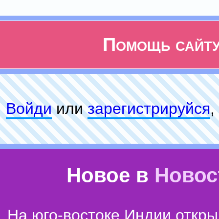
Помощь сайт
Войди
или
зарeгиcтpируйся
,
Новое в
Новос
На юго-востоке Индии откр