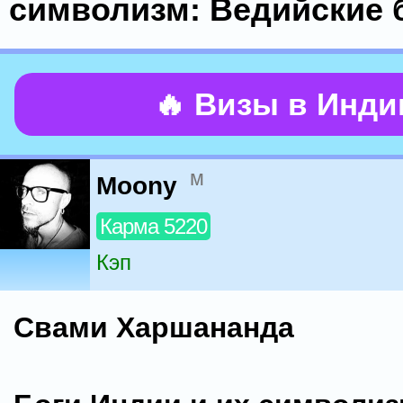
символизм: Ведийские 
🔥 Визы в Инд
м
Moony
Карма 5220
Кэп
Свами Харшананда