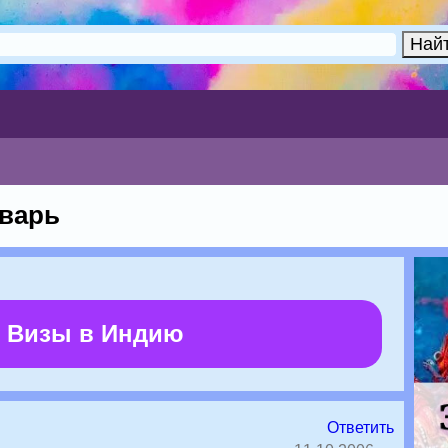
варь
 Визы в Индию
Ответить