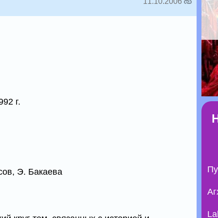
11.10.2006
92 г.
Пу
сов, Э. Бакаева
Аг
La