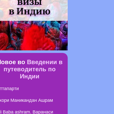
Новое во
Введении в
путеводитель по
Индии
ттапарти
хори Маникандан Ашрам
li Baba ashram. Варанаси