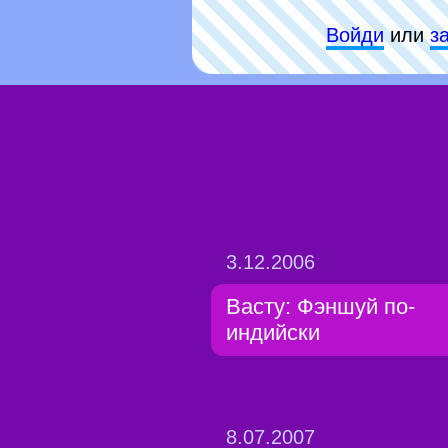
Войди
или
з
3.12.2006
Васту: Фэншуй по-
индийски
8.07.2007