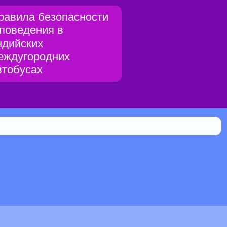
равила безопасности
 поведения в
ндийских
еждугородних
втобусах