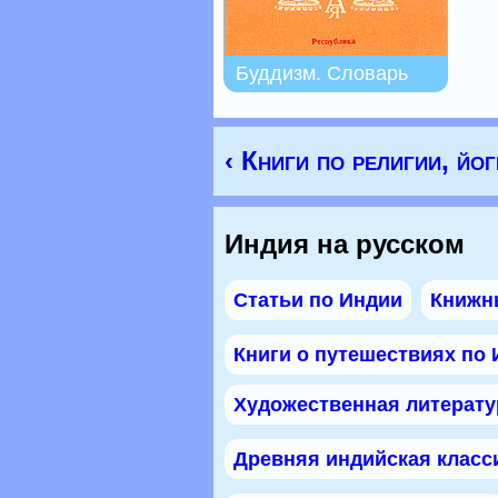
Буддизм. Словарь
‹ Книги по религии, йог
Индия на русском
Статьи по Индии
Книжн
Книги о путешествиях по
Художественная литерату
Древняя индийская класс