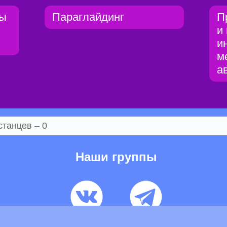
ты
Параглайдинг
П
и
и
м
а
станцев – 0
Наши группы