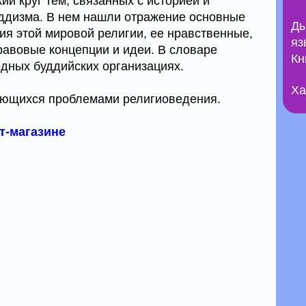
й круг тем, связанных с историей и
ддизма. В нем нашли отражение основные
Ды
ия этой мировой религии, ее нравственные,
яз
равовые концепции и идеи. В словаре
Кн
дных буддийских организациях.
Ха
сующихся проблемами религиоведения.
ет-магазине