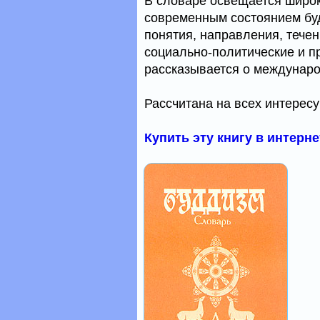
В словаре освещается широки
современным состоянием бу
понятия, направления, течен
социально-политические и п
рассказывается о междунаро
Рассчитана на всех интере
Купить эту книгу в интерн