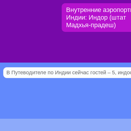
Внутренние аэропор
Индии: Индор (штат
Мадхья-прадеш)
В Путеводителе по Индии сейчас гостей – 5, индо