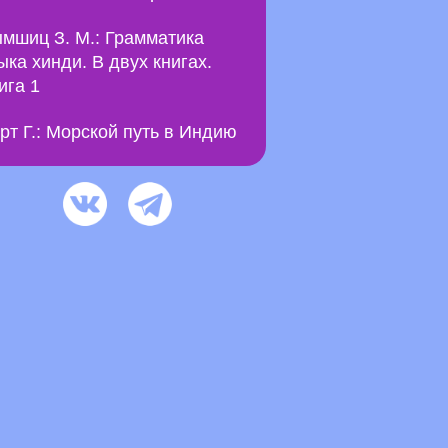
мшиц З. М.: Грамматика
ыка хинди. В двух книгах.
ига 1
рт Г.: Морской путь в Индию