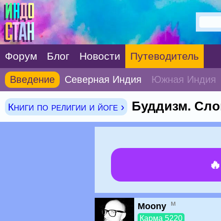
Форум
Блог
Новости
Путеводитель
Введение
Северная Индия
Южная Индия
Буддизм. Сло
Книги по религии и йоге ›

м
Moony
Карма 5220