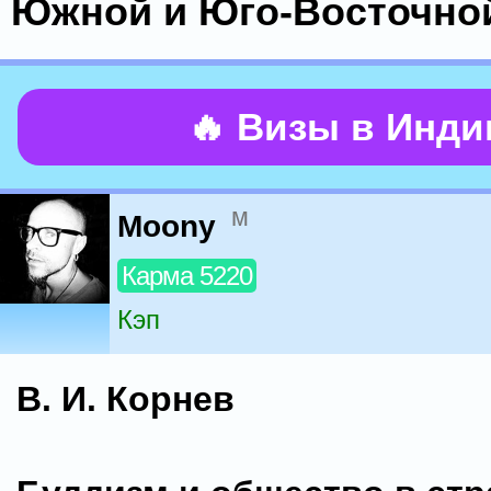
Южной и Юго-Восточно
🔥 Визы в Инд
м
Moony
Карма 5220
Кэп
В. И. Корнев