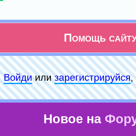
Помощь сайт
Войди
или
зарeгиcтpируйся
,
Новое на
Фор