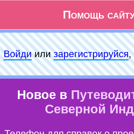
Помощь сайт
Войди
или
зарeгиcтpируйся
,
Новое в
Путеводи
Северной Ин
Телефон для справок о прое