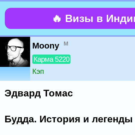
🔥 Визы в Инд
м
Moony
Карма 5220
Кэп
Эдвард Томас
Будда. История и легенды