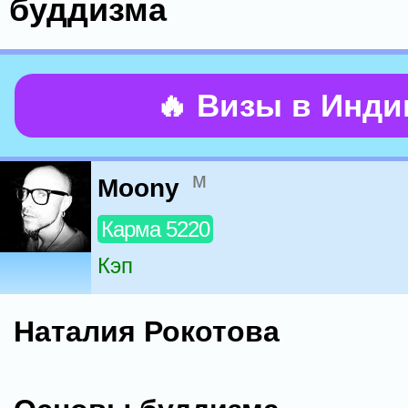
буддизма
🔥 Визы в Инд
м
Moony
Карма 5220
Кэп
Наталия Рокотова