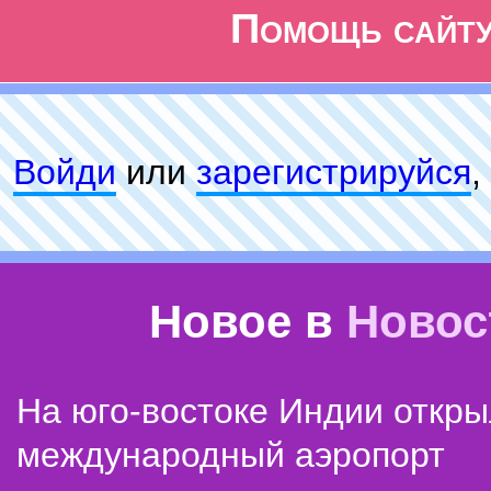
Помощь сайт
Войди
или
зарeгиcтpируйся
,
Новое в
Новос
На юго-востоке Индии откр
международный аэропорт