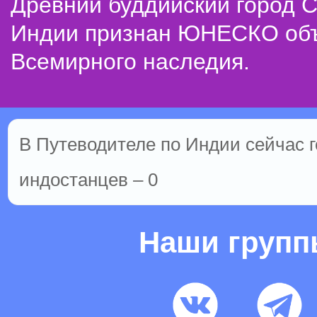
Древний буддийский город С
Индии признан ЮНЕСКО об
Всемирного наследия.
В Путеводителе по Индии сейчас го
индостанцев – 0
Наши груп