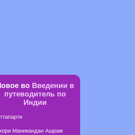
Новое во
Введении в
путеводитель по
Индии
ттапарти
хори Маникандан Ашрам