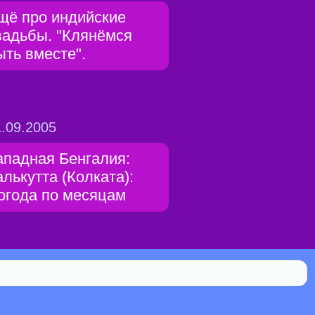
щё про индийские
вадьбы. "Клянёмся
ыть вместе".
.09.2005
ападная Бенгалия:
алькутта (Колката):
огода по месяцам