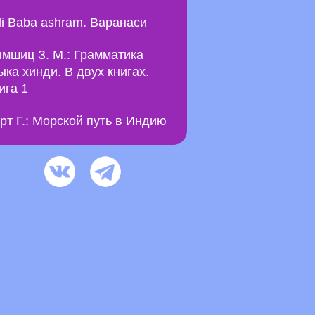
li Baba ashram. Варанаси
мшиц З. М.: Грамматика
ыка хинди. В двух книгах.
ига 1
рт Г.: Морской путь в Индию