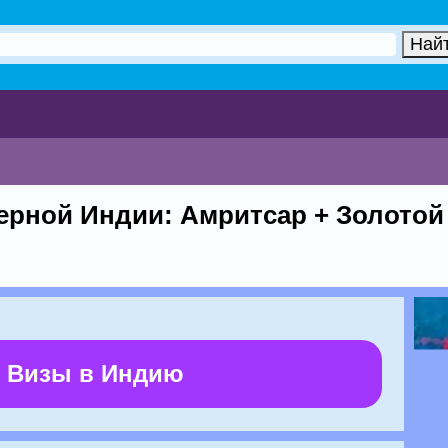
ерной Индии: Амритсар + Золотой
 Визы в Индию