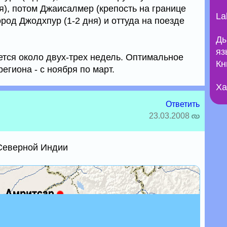
я), потом Джаисалмер (крепость на границе
La
ород Джодхпур (1-2 дня) и оттуда на поезде
Ды
яз
ется около двух-трех недель. Оптимальное
Кн
егиона - с ноября по март.
Ха
Ответить
23.03.2008
 Северной Индии