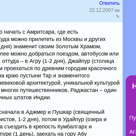
Ответить
22.12.2007
✎
 начать с Амритсара, где есть
уда можно прилететь из Москвы и других
2 дня) знаменит своим Золотым Храмом,
алее можно добраться поездом, автобусом или
 оттуда – в Агру (1-2 дня), Джайпур (столица
ом проехаться по древним городам красочного
на краю пустыни Тар и знаменитого
невековой архитектурой, уникальной культурой
 многих путешественников, Раджастан – один
ичных штатов Индии.
 сначала в Аджмер и Пушкар (священный
Пу
стов, 1-2 дня), потом в Удайпур (озера и
ра съездить в крепость Кумбалгарх и
Аг
уре (1 день), заехать на гору Абу