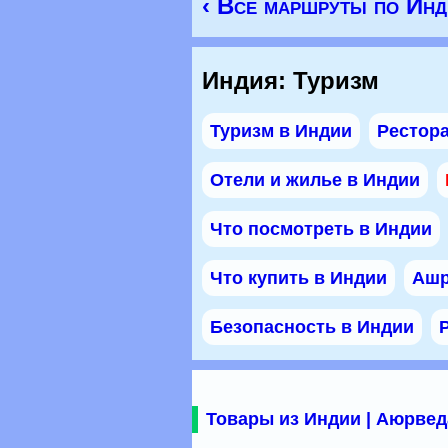
‹ Все маршруты по Инд
Индия: Туризм
Туризм в Индии
Рестора
Отели и жилье в Индии
Что посмотреть в Индии
Что купить в Индии
Ашр
Безопасность в Индии
Товары из Индии | Аюрвед