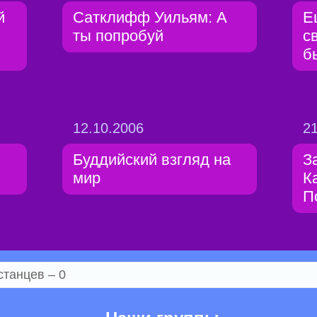
й
Сатклифф Уильям: А
Е
ты попробуй
с
б
12.10.2006
21
Буддийский взгляд на
З
мир
К
П
станцев – 0