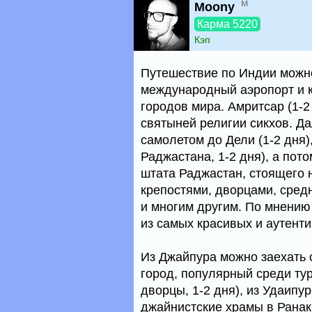
м
Moony
Карма 5220
Кэп
Путешествие по Индии можно
международный аэропорт и к
городов мира. Амритсар (1-
святыней религии сикхов. Д
самолетом до Дели (1-2 дня),
Раджастана, 1-2 дня), а пот
штата Раджастан, стоящего 
крепостями, дворцами, сред
и многим другим. По мнению
из самых красивых и аутент
Из Джайпура можно заехать
город, популярный среди тури
дворцы, 1-2 дня), из Удаипу
джайнистские храмы в Ранакп