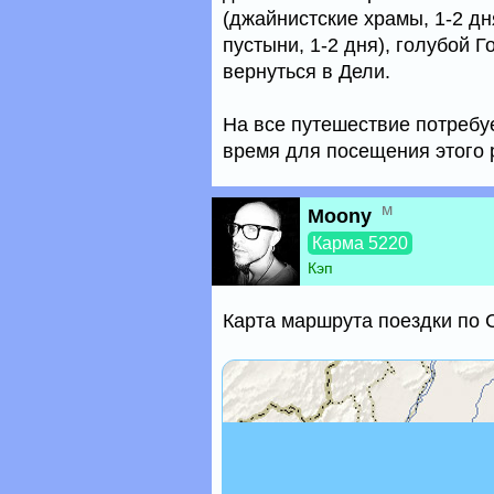
(джайнистские храмы, 1-2 дн
пустыни, 1-2 дня), голубой Г
вернуться в Дели.
На все путешествие потребу
время для посещения этого р
м
Moony
Карма 5220
Кэп
Карта маршрута поездки по