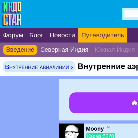
Форум
Блог
Новости
Путеводитель
Введение
Северная Индия
Южная Индия
Внутренние аэ
Внутренние авиалинии ›

м
Moony
Карма 5220