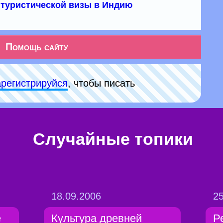
туристической визы в Индию
Помощь сайту
арeгиcтpируйся
, чтобы писать
Случайные топики
18.09.2006
25
е
Культура древней
Р