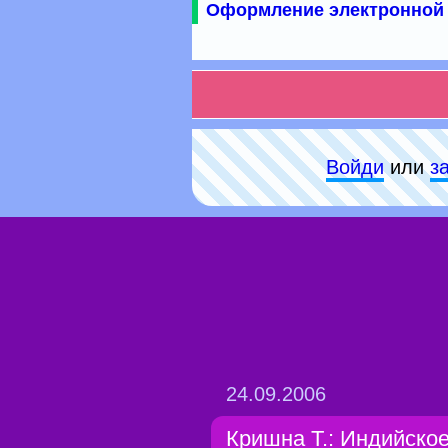
Оформление электронной 
Войди
или
з
24.09.2006
Кришна Т.: Индийско