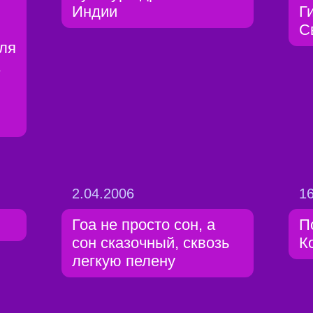
Индии
Г
С
ля
,
2.04.2006
16
Гоа не просто сон, а
П
сон сказочный, сквозь
К
легкую пелену