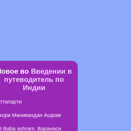
Новое во
Введении в
путеводитель по
Индии
ттапарти
хори Маникандан Ашрам
li Baba ashram. Варанаси