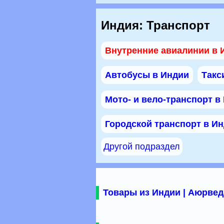
Индия: Транспорт
Внутренние авиалинии в 
Автобусы в Индии
Такс
Мото- и вело-транспорт в
Городской транспорт в И
Другой подраздел
Товары из Индии | Аюрвед