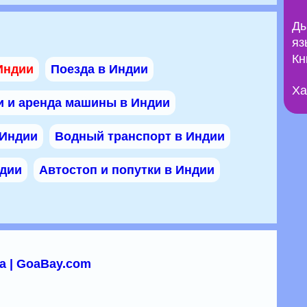
Ды
яз
Кн
Индии
Поезда в Индии
Ха
и и аренда машины в Индии
 Индии
Водный транспорт в Индии
ндии
Автостоп и попутки в Индии
а | GoaBay.com