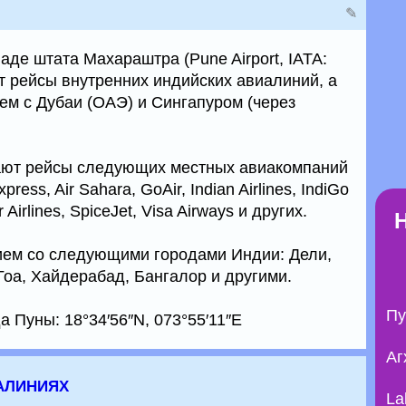
✎
аде штата Махараштра (Pune Airport, IATA:
 рейсы внутренних индийских авиалиний, а
ем с Дубаи (ОАЭ) и Сингапуром (через
тают рейсы следующих местных авиакомпаний
press, Air Sahara, GoAir, Indian Airlines, IndiGo
er Airlines, SpiceJet, Visa Airways и других.
ием со следующими городами Индии: Дели,
Гоа, Хайдерабад, Бангалор и другими.
Пу
 Пуны: 18°34′56″N, 073°55′11″E
Аг
алиниях
La