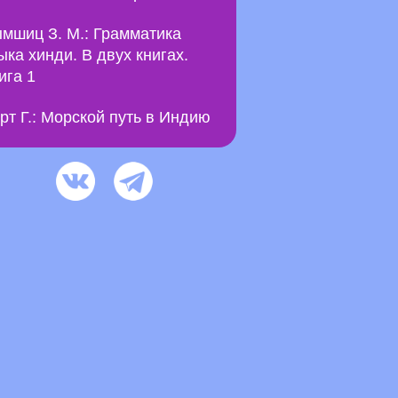
мшиц З. М.: Грамматика
ыка хинди. В двух книгах.
ига 1
рт Г.: Морской путь в Индию