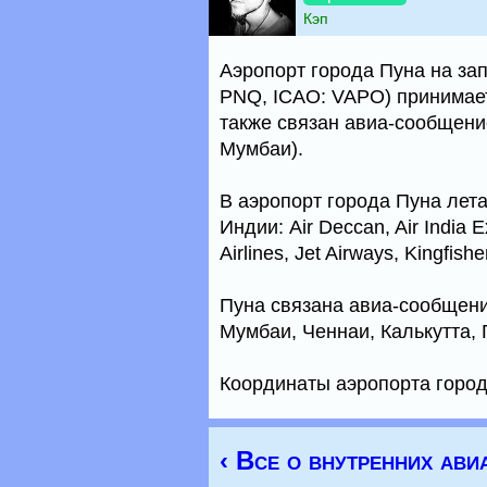
Кэп
Аэропорт города Пуна на зап
PNQ, ICAO: VAPO) принимает
также связан авиа-сообщени
Мумбаи).
В аэропорт города Пуна ле
Индии: Air Deccan, Air India Ex
Airlines, Jet Airways, Kingfish
Пуна связана авиа-сообщен
Мумбаи, Ченнаи, Калькутта, 
Координаты аэропорта города
‹ Все о внутренних ави