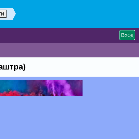
Вход
аштра)