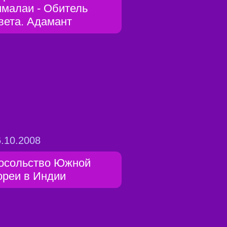
ималаи - Обитель
вета. Адамант
.10.2008
осольство Южной
ореи в Индии