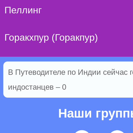
Пеллинг
Горакхпур (Горакпур)
В Путеводителе по Индии сейчас го
индостанцев – 0
Наши груп