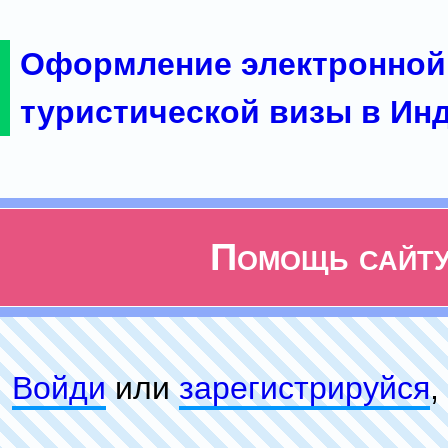
Оформление электронной
туристической визы в Ин
Помощь сайт
Войди
или
зарeгиcтpируйся
,