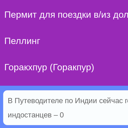
Пермит для поездки в/из до
Пеллинг
Горакхпур (Горакпур)
В Путеводителе по Индии сейчас го
индостанцев – 0