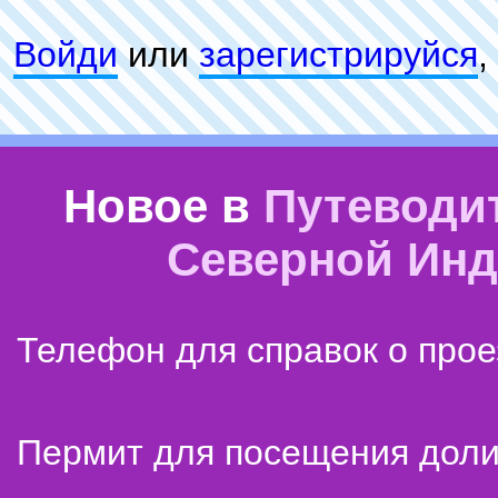
Войди
или
зарeгиcтpируйся
,
Новое в
Путеводи
Северной Ин
Телефон для справок о прое
Пермит для посещения дол